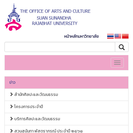
หน้าหลักมหาวิทยาลัย
Toggle
navigati
ข่าว
สำนักศิลปะและวัฒนธรรม
โครงการประจำปี
บริการศิลปะและวัฒนธรรม
สวนสุนันทา พัสตราภรณ์ ประจำปี ๒๕๖๘