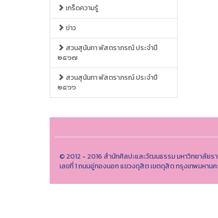
เกร็ดความรู้
ข่าว
สวนสุนันทา พัสตราภรณ์ ประจำปี
๒๕๖๗
สวนสุนันทา พัสตราภรณ์ ประจำปี
๒๕๖๖
© 2012 - 2016 สำนักศิลปะและวัฒนธรรม มหาวิทยาลัยรา
เลขที่ 1 ถนนอู่ทองนอก แขวงดุสิต เขตดุสิต กรุงเทพมหา