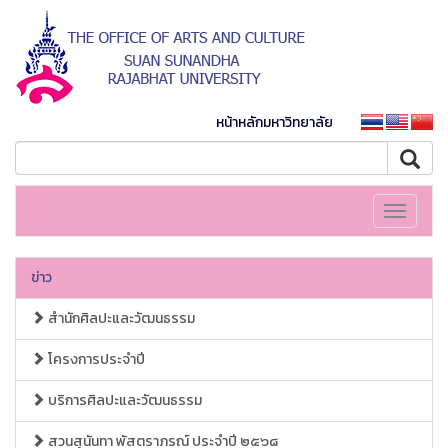
หน้าหลักมหาวิทยาลัย
Toggle
navigati
ข่าว
สำนักศิลปะและวัฒนธรรม
โครงการประจำปี
บริการศิลปะและวัฒนธรรม
สวนสุนันทา พัสตราภรณ์ ประจำปี ๒๕๖๘