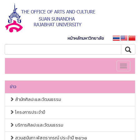
หน้าหลักมหาวิทยาลัย
Toggle
navigati
ข่าว
สำนักศิลปะและวัฒนธรรม
โครงการประจำปี
บริการศิลปะและวัฒนธรรม
สวนสุนันทา พัสตราภรณ์ ประจำปี ๒๕๖๘