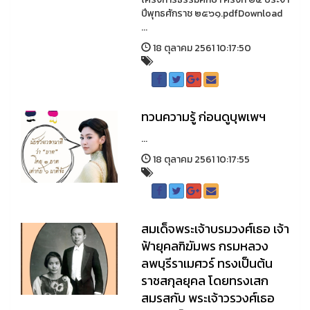
ปีพุทธศักราช ๒๕๖๑.pdfDownload
...
18 ตุลาคม 2561 10:17:50
ทวนความรู้ ก่อนดูบุพเพฯ
...
18 ตุลาคม 2561 10:17:55
สมเด็จพระเจ้าบรมวงศ์เธอ เจ้า
ฟ้ายุคลฑิฆัมพร กรมหลวง
ลพบุรีราเมศวร์ ทรงเป็นต้น
ราชสกุลยุคล โดยทรงเสก
สมรสกับ พระเจ้าวรวงศ์เธอ