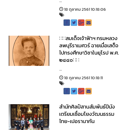
...
18 ตุลาคม 2561 10:18:06
∷∷สมเด็จเจ้าฟ้าฯ กรมหลวง
ลพบุรีราเมศวร์ ฉายเมื่อเสด็จ
ไปทรงศึกษาวิชาในยุโรป พ.ศ.
๒๔๔๐∷∷
...
18 ตุลาคม 2561 10:18:11
สำนักศิลป์สานสัมพันธ์ปีนัง
เตรียมเชื่อมโยงวัฒนธรรม
ไทย-เปอรานากัน