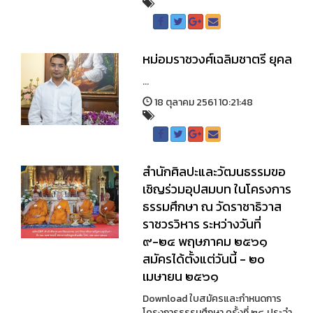
หม่อมราชวงศ์เฉลิมชาตรี ยุคล
...
18 ตุลาคม 2561 10:21:48
สำนักศิลปะและวัฒนธรรมขอ
เชิญร่วมอุปสมบท ในโครงการ
ธรรมศึกษา ณ วัดราชาธิวาส
ราชวรวิหาร ระหว่างวันที่
๙-๒๔ พฤษภาคม ๒๕๖๑
สมัครได้ตั้งแต่วันนี้ - ๒๐
เมษายน ๒๕๖๑
Download ใบสมัครและกำหนดการ
โครงการธรรมศึกษา ครั้งที่ ๒๔ ประจำ