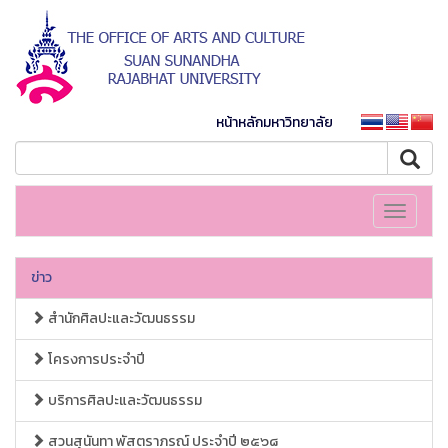
หน้าหลักมหาวิทยาลัย
Toggle
navigati
ข่าว
สำนักศิลปะและวัฒนธรรม
โครงการประจำปี
บริการศิลปะและวัฒนธรรม
สวนสุนันทา พัสตราภรณ์ ประจำปี ๒๕๖๘