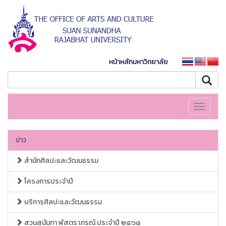
หน้าหลักมหาวิทยาลัย
Toggle
navigati
ข่าว
สำนักศิลปะและวัฒนธรรม
โครงการประจำปี
บริการศิลปะและวัฒนธรรม
สวนสุนันทา พัสตราภรณ์ ประจำปี ๒๕๖๘