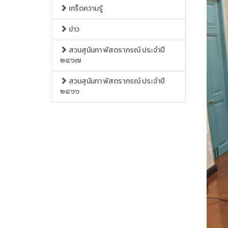
เกร็ดความรู้
ข่าว
สวนสุนันทา พัสตราภรณ์ ประจำปี
๒๕๖๗
สวนสุนันทา พัสตราภรณ์ ประจำปี
๒๕๖๖