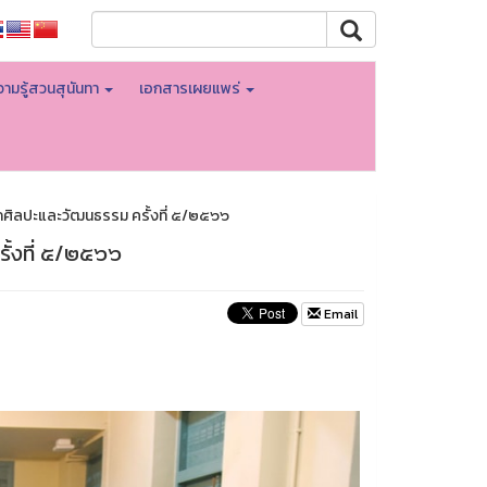
ามรู้สวนสุนันทา
เอกสารเผยแพร่
ักศิลปะและวัฒนธรรม ครั้งที่ ๕/๒๕๖๖
ั้งที่ ๕/๒๕๖๖
Email