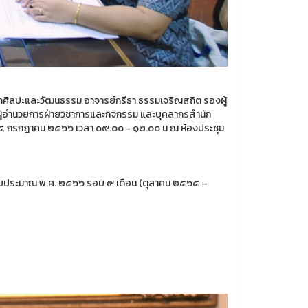
ักศิลปะและวัฒนธรรม อาจารย์กรีธา ธรรมเจริญสถิต รองผู้
ผู้อำนวยการฝ่ายวิชาการและกิจกรรม และบุคลากรสำนัก
ี่ ๑๔ กรกฎาคม ๒๕๖๖ เวลา ๐๙.๐๐ - ๑๒.๐๐ น ณ ห้องประชุม
งบประมาณ พ.ศ. ๒๕๖๖ รอบ ๙ เดือน (ตุลาคม ๒๕๖๕ –