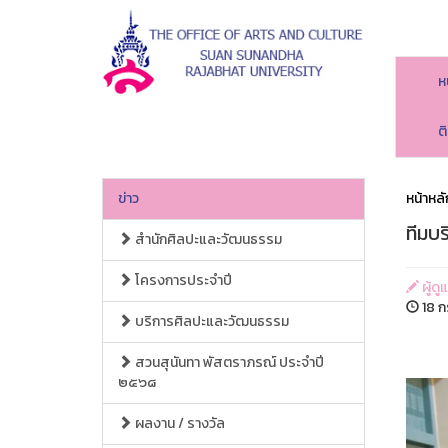
ห
ต
ข่าว
หน้าหลั
ทีมบ
สำนักศิลปะและวัฒนธรรม
โครงการประจำปี
ผู้ด
18 ก
บริการศิลปะและวัฒนธรรม
สวนสุนันทา พัสตราภรณ์ ประจำปี
๒๕๖๘
ผลงาน / รางวัล