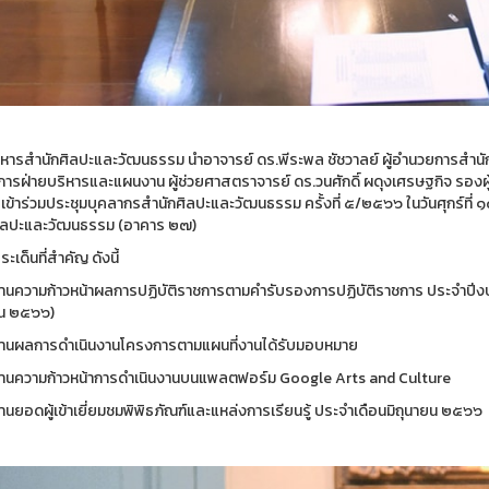
บริหารสำนักศิลปะและวัฒนธรรม นำอาจารย์ ดร.พีระพล ชัชวาลย์ ผู้อำนวยการสำน
ารฝ่ายบริหารและแผนงาน ผู้ช่วยศาสตราจารย์ ดร.วนศักดิ์ ผดุงเศรษฐกิจ รอง
 เข้าร่วมประชุมบุคลากรสำนักศิลปะและวัฒนธรรม ครั้งที่ ๕/๒๕๖๖ ในวันศุกร์ท
ิลปะและวัฒนธรรม (อาคาร ๒๗)
ะเด็นที่สำคัญ ดังนี้
านความก้าวหน้าผลการปฏิบัติราชการตามคำรับรองการปฏิบัติราชการ ประจำปี
ยน ๒๕๖๖)
านผลการดำเนินงานโครงการตามแผนที่งานได้รับมอบหมาย
านความก้าวหน้าการดำเนินงานบนแพลตฟอร์ม Google Arts and Culture
านยอดผู้เข้าเยี่ยมชมพิพิธภัณฑ์และแหล่งการเรียนรู้ ประจำเดือนมิถุนายน ๒๕๖๖