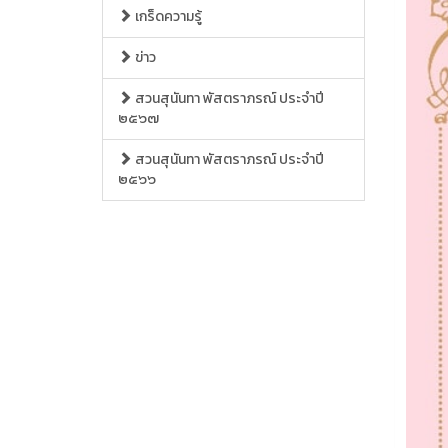
เกร็ดความรู้
ข่าว
สวนสุนันทา พัสตราภรณ์ ประจำปี
๒๕๖๗
สวนสุนันทา พัสตราภรณ์ ประจำปี
๒๕๖๖