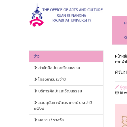
ห
ต
ข่าว
หน้าหลั
กายผ้า
สำนักศิลปะและวัฒนธรรม
คณะม
โครงการประจำปี
ผู้ด
บริการศิลปะและวัฒนธรรม
16 พ
สวนสุนันทา พัสตราภรณ์ ประจำปี
๒๕๖๘
ผลงาน / รางวัล