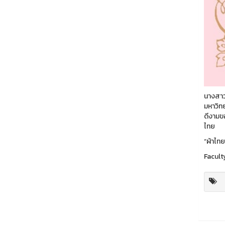
นางสาว
มหาวิท
ดีงามข
ไทย
“ผ้าไท
Facult