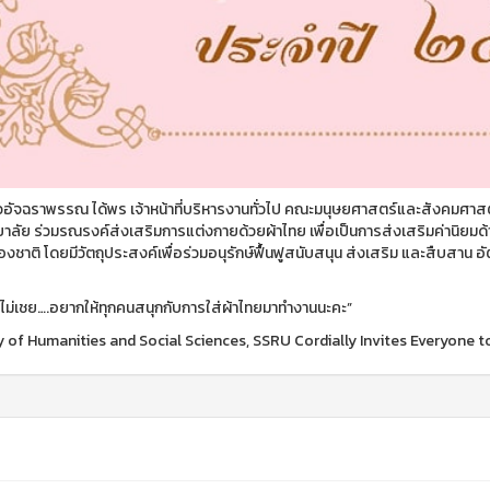
อัจฉราพรรณ ได้พร เจ้าหน้าที่บริหารงานทั่วไป คณะมนุษยศาสตร์และสังคมศาส
ยาลัย ร่วมรณรงค์ส่งเสริมการแต่งกายด้วยผ้าไทย เพื่อเป็นการส่งเสริมค่านิ
องชาติ โดยมีวัตถุประสงค์เพื่อร่วมอนุรักษ์ฟื้นฟูสนับสนุน ส่งเสริม และสืบสา
ยไม่เชย….อยากให้ทุกคนสนุกกับการใส่ผ้าไทยมาทำงานนะคะ”
y of Humanities and Social Sciences, SSRU Cordially Invites Everyone t