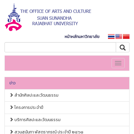
หน้าหลักมหาวิทยาลัย
Toggle
navigati
ข่าว
สำนักศิลปะและวัฒนธรรม
โครงการประจำปี
บริการศิลปะและวัฒนธรรม
สวนสุนันทา พัสตราภรณ์ ประจำปี ๒๕๖๘