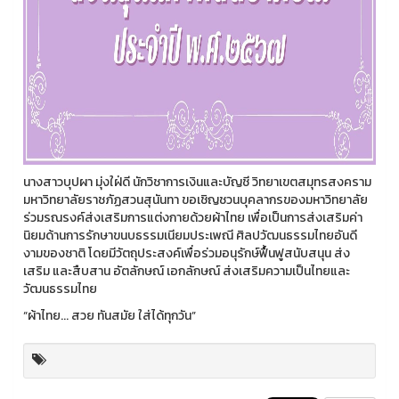
นางสาวบุปผา มุ่งใฝ่ดี นักวิชาการเงินและบัญชี วิทยาเขตสมุทรสงคราม
มหาวิทยาลัยราชภัฏสวนสุนันทา ขอเชิญชวนบุคลากรของมหาวิทยาลัย
ร่วมรณรงค์ส่งเสริมการแต่งกายด้วยผ้าไทย เพื่อเป็นการส่งเสริมค่า
นิยมด้านการรักษาขนบธรรมเนียมประเพณี ศิลปวัฒนธรรมไทยอันดี
งามของชาติ โดยมีวัตถุประสงค์เพื่อร่วมอนุรักษ์ฟื้นฟูสนับสนุน ส่ง
เสริม และสืบสาน อัตลักษณ์ เอกลักษณ์ ส่งเสริมความเป็นไทยและ
วัฒนธรรมไทย
“ผ้าไทย... สวย ทันสมัย ใส่ได้ทุกวัน”