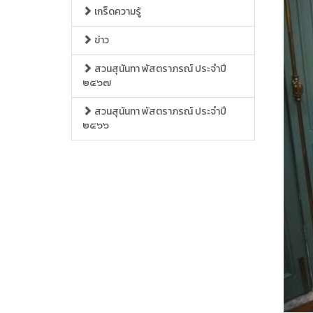
เกร็ดความรู้
ข่าว
สวนสุนันทา พัสตราภรณ์ ประจำปี
๒๕๖๗
สวนสุนันทา พัสตราภรณ์ ประจำปี
๒๕๖๖