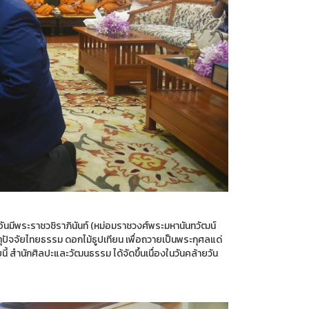
อันมีพระราชวชิราภินันท์ (หม่อมราชวงศ์พระมหานันทวัฒน์
ปัจจัยไทยธรรม ดอกไม้ธูปเทียน เพื่อถวายเป็นพระกุศลแด่
้ สำนักศิลปะและวัฒนธรรม ได้จัดขึ้นเนื่องในวันคล้ายวัน