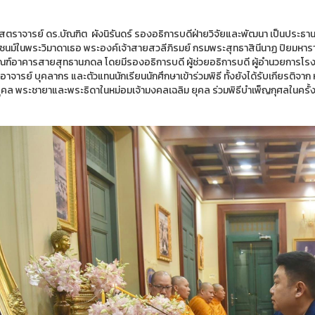
ตราจารย์ ดร.บัณฑิต ผังนิรันดร์ รองอธิการบดีฝ่ายวิจัยและพัฒนา เป็นประธานใน
ะชนม์ในพระวิมาดาเธอ พระองค์เจ้าสายสวลีภิรมย์ กรมพระสุทธาสินีนาฏ ปิยมหาราช
ัณฑ์อาคารสายสุทธานภดล โดยมีรองอธิการบดี ผู้ช่วยอธิการบดี ผู้อำนวยการโรง
อาจารย์ บุคลากร และตัวแทนนักเรียนนักศึกษาเข้าร่วมพิธี ทั้งยังได้รับเกียรติ
ยุคล พระชายาและพระธิดาในหม่อมเจ้ามงคลเฉลิม ยุคล ร่วมพิธีบำเพ็ญกุศลในครั้งน