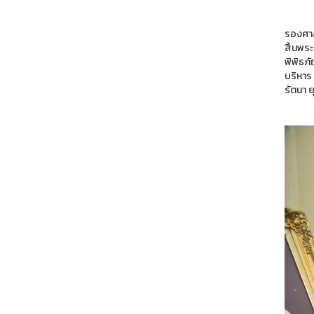
รองศาส
สิ้นพร
พิพิธภ
บริหาร 
รัตนา 