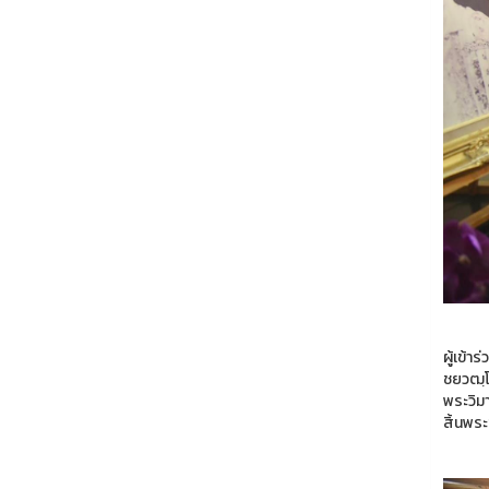
ผู้เข้
ชยวฒฺโ
พระวิมา
สิ้นพระ