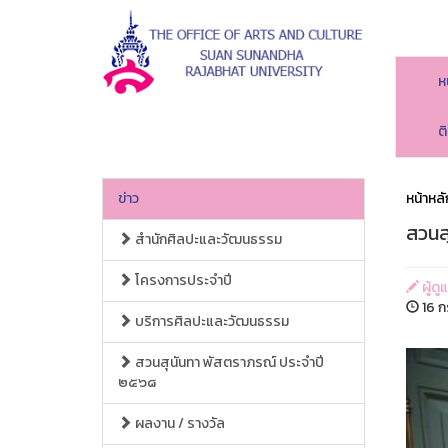
ห
ต
ข่าว
หน้าหลั
สวนส
สำนักศิลปะและวัฒนธรรม
โครงการประจำปี
ผู้ด
16 ก
บริการศิลปะและวัฒนธรรม
สวนสุนันทา พัสตราภรณ์ ประจำปี
๒๕๖๘
ผลงาน / รางวัล