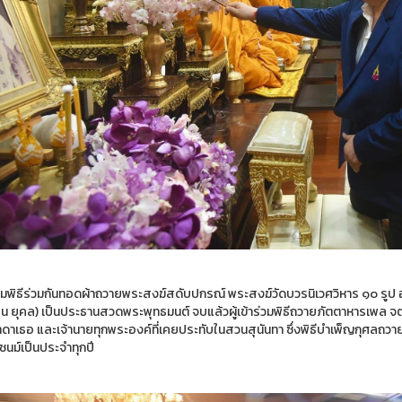
าร่วมพิธีร่วมกันทอดผ้าถวายพระสงฆ์สดับปกรณ์ พระสงฆ์วัดบวรนิเวศวิหาร ๑๐ รูป 
น ยุคล) เป็นประธานสวดพระพุทธมนต์ จบแล้วผู้เข้าร่วมพิธีถวายภัตตาหารเพล จตุ
ดาเธอ และเจ้านายทุกพระองค์ที่เคยประทับในสวนสุนันทา ซึ่งพิธีบำเพ็ญกุศลถวายนี
ชนม์เป็นประจำทุกปี