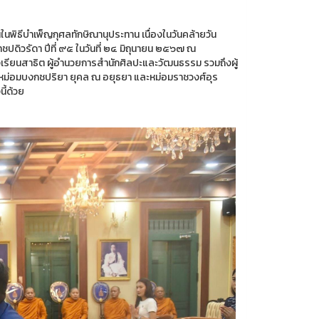
พิธีบำเพ็ญกุศลทักษิณานุประทาน เนื่องในวันคล้ายวัน
ปดิวรัดา ปีที่ ๙๕ ในวันที่ ๒๔ มิถุนายน ๒๕๖๗ ณ
เรียนสาธิต ผู้อำนวยการสำนักศิลปะและวัฒนธรรม รวมถึงผู้
จาก หม่อมบงกชปริยา ยุคล ณ อยุธยา และหม่อมราชวงศ์อุร
ี้ด้วย