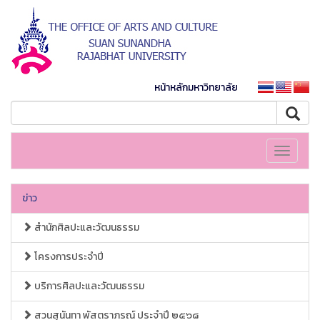
หน้าหลักมหาวิทยาลัย
Toggle
navigati
ข่าว
สำนักศิลปะและวัฒนธรรม
โครงการประจำปี
บริการศิลปะและวัฒนธรรม
สวนสุนันทา พัสตราภรณ์ ประจำปี ๒๕๖๘