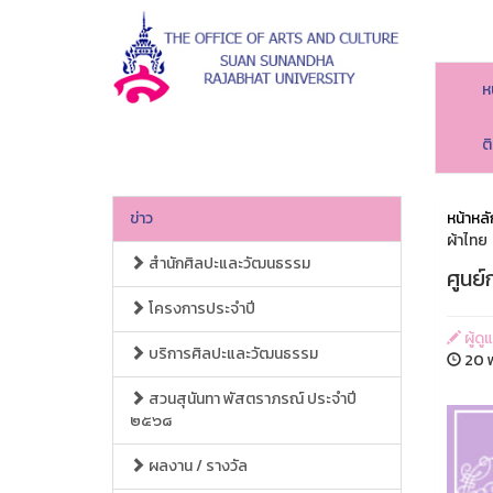
ห
ต
ข่าว
หน้าหลั
ผ้าไทย
สำนักศิลปะและวัฒนธรรม
ศูนย
โครงการประจำปี
ผู้ด
บริการศิลปะและวัฒนธรรม
20 พ
สวนสุนันทา พัสตราภรณ์ ประจำปี
๒๕๖๘
ผลงาน / รางวัล