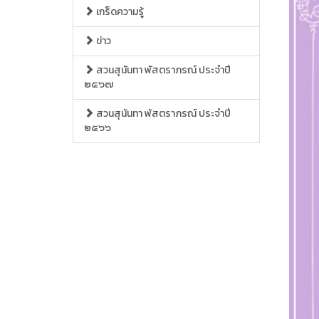
เกร็ดความรู้
ข่าว
สวนสุนันทา พัสตราภรณ์ ประจำปี
๒๕๖๗
สวนสุนันทา พัสตราภรณ์ ประจำปี
๒๕๖๖