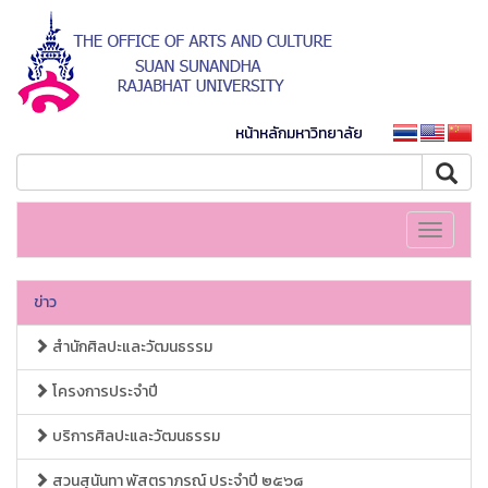
หน้าหลักมหาวิทยาลัย
Toggle
navigati
ข่าว
สำนักศิลปะและวัฒนธรรม
โครงการประจำปี
บริการศิลปะและวัฒนธรรม
สวนสุนันทา พัสตราภรณ์ ประจำปี ๒๕๖๘