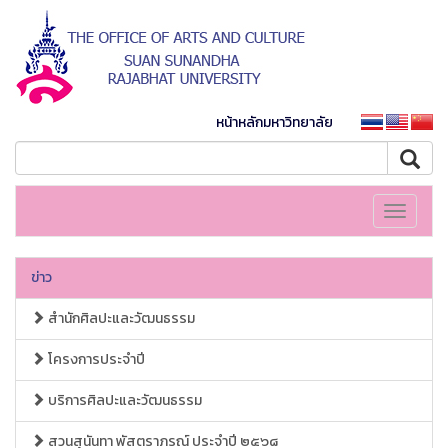
หน้าหลักมหาวิทยาลัย
Toggle
navigati
ข่าว
สำนักศิลปะและวัฒนธรรม
โครงการประจำปี
บริการศิลปะและวัฒนธรรม
สวนสุนันทา พัสตราภรณ์ ประจำปี ๒๕๖๘