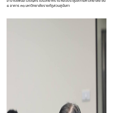
อาจารย์พนอ เจริญศิริ เป็นวิทยากร ณ ห้องประชุมสภามหาวิทยาลัย ชั้น
๕ อาคาร ๓๑ มหาวิทยาลัยราชภัฏสวนสุนันทา