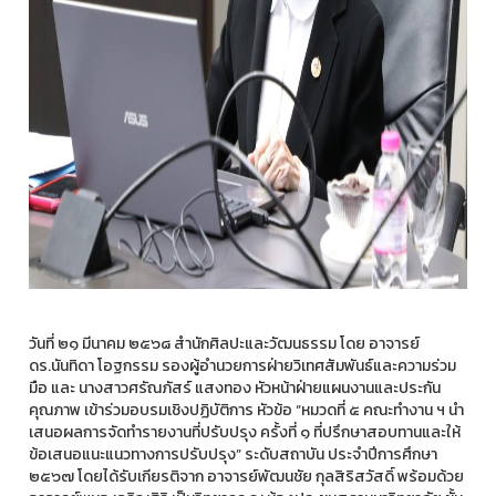
วันที่ ๒๑ มีนาคม ๒๕๖๘ สำนักศิลปะและวัฒนธรรม โดย อาจารย์
ดร.นันทิดา โอฐกรรม รองผู้อำนวยการฝ่ายวิเทศสัมพันธ์และความร่วม
มือ และ นางสาวศรัณภัสร์ แสงทอง หัวหน้าฝ่ายแผนงานและประกัน
คุณภาพ เข้าร่วมอบรมเชิงปฏิบัติการ หัวข้อ “หมวดที่ ๕ คณะทำงาน ฯ นำ
เสนอผลการจัดทำรายงานที่ปรับปรุง ครั้งที่ ๑ ที่ปรึกษาสอบทานและให้
ข้อเสนอแนะแนวทางการปรับปรุง” ระดับสถาบัน ประจำปีการศึกษา
๒๕๖๗ โดยได้รับเกียรติจาก อาจารย์พัฒนชัย กุลสิริสวัสดิ์ พร้อมด้วย