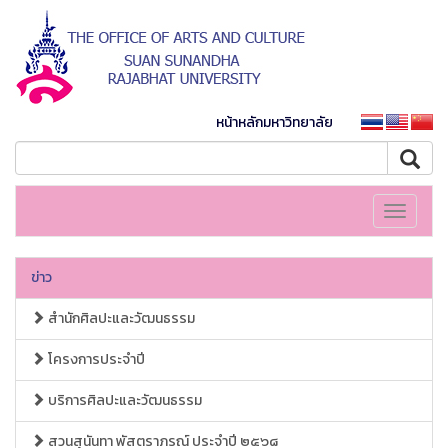
หน้าหลักมหาวิทยาลัย
Toggle
navigati
ข่าว
สำนักศิลปะและวัฒนธรรม
โครงการประจำปี
บริการศิลปะและวัฒนธรรม
สวนสุนันทา พัสตราภรณ์ ประจำปี ๒๕๖๘