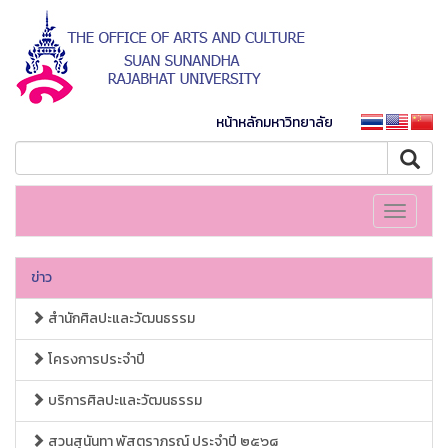
หน้าหลักมหาวิทยาลัย
Toggle
navigati
ข่าว
สำนักศิลปะและวัฒนธรรม
โครงการประจำปี
บริการศิลปะและวัฒนธรรม
สวนสุนันทา พัสตราภรณ์ ประจำปี ๒๕๖๘