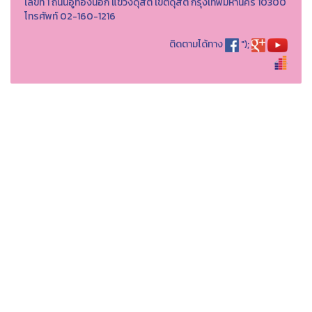
เลขที่ 1 ถนนอู่ทองนอก แขวงดุสิต เขตดุสิต กรุงเทพมหานคร 10300
โทรศัพท์ 02-160-1216
ติดตามได้ทาง
");