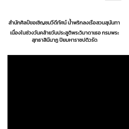
สำนักศิลป์ขอเชิญชมวีดีทัศน์ น้ำพริกลงเรือสวนสุนันทา
เนื่องในช่วงวันคล้ายวันประสูติพระวิมาดาเธอ กรมพระ
สุทธาสินีนาฏ ปิยมหาราชปดิวรัด