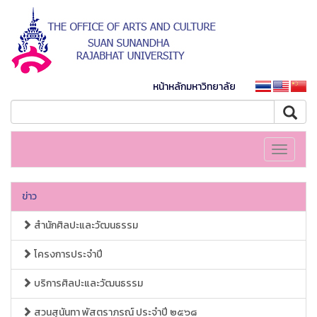
หน้าหลักมหาวิทยาลัย
Toggle
navigati
ข่าว
สำนักศิลปะและวัฒนธรรม
โครงการประจำปี
บริการศิลปะและวัฒนธรรม
สวนสุนันทา พัสตราภรณ์ ประจำปี ๒๕๖๘