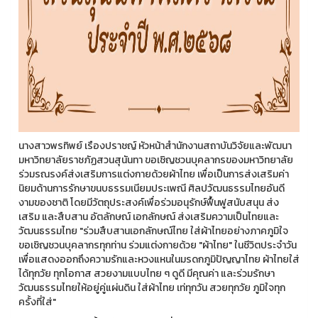
นางสาวพรทิพย์ เรืองปราชญ์ หัวหน้าสำนักงานสถาบันวิจัยและพัฒนา
มหาวิทยาลัยราชภัฏสวนสุนันทา ขอเชิญชวนบุคลากรของมหาวิทยาลัย
ร่วมรณรงค์ส่งเสริมการแต่งกายด้วยผ้าไทย เพื่อเป็นการส่งเสริมค่า
นิยมด้านการรักษาขนบธรรมเนียมประเพณี ศิลปวัฒนธรรมไทยอันดี
งามของชาติ โดยมีวัตถุประสงค์เพื่อร่วมอนุรักษ์ฟื้นฟูสนับสนุน ส่ง
เสริม และสืบสาน อัตลักษณ์ เอกลักษณ์ ส่งเสริมความเป็นไทยและ
วัฒนธรรมไทย "ร่วมสืบสานเอกลักษณ์ไทย ใส่ผ้าไทยอย่างภาคภูมิใจ
ขอเชิญชวนบุคลากรทุกท่าน ร่วมแต่งกายด้วย "ผ้าไทย" ในชีวิตประจำวัน
เพื่อแสดงออกถึงความรักและหวงแหนในมรดกภูมิปัญญาไทย ผ้าไทยใส่
ได้ทุกวัย ทุกโอกาส สวยงามแบบไทย ๆ ดูดี มีคุณค่า และร่วมรักษา
วัฒนธรรมไทยให้อยู่คู่แผ่นดิน ใส่ผ้าไทย เท่ทุกวัน สวยทุกวัย ภูมิใจทุก
ครั้งที่ใส่"