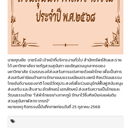
นายคุณชัย ฉายรังษี เจ้าหน้าที่บริหารงานทั่วไป สำนักทรัพย์สินและราย
ได้ มหาวิทยาลัยราชภัฏสวนสุนันทา ขอเชิญชวนบุคลากรของ
มหาวิทยาลัย ร่วมรณรงค์ส่งเสริมการแต่งกายด้วยผ้าไทย เพื่อเป็นการ
ส่งเสริมค่านิยมด้านการรักษาขนบธรรมเนียมประเพณี ศิลปวัฒนธรรม
ไทยอันดีงามของชาติ โดยมีวัตถุประสงค์เพื่อร่วมอนุรักษ์ฟื้นฟูสนับสนุน
ส่งเสริม และสืบสาน อัตลักษณ์ เอกลักษณ์ ส่งเสริมความเป็นไทยและ
วัฒนธรรมไทย "ใส่ผ้าไทยอย่างภาคภูมิ รักษาไว้ซึ่งศิลป์แห่งแผ่นดิน
สวนสุนันทาพัสตราภรณ์"
หมายเหตุ กิจกรรมนี้บันทึกภาพก่อนวันที่ 25 ตุลาคม 2568