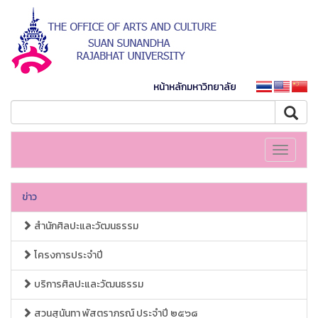
หน้าหลักมหาวิทยาลัย
Toggle
navigati
ข่าว
สำนักศิลปะและวัฒนธรรม
โครงการประจำปี
บริการศิลปะและวัฒนธรรม
สวนสุนันทา พัสตราภรณ์ ประจำปี ๒๕๖๘