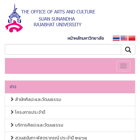
หน้าหลักมหาวิทยาลัย
Toggle
navigati
ข่าว
สำนักศิลปะและวัฒนธรรม
โครงการประจำปี
บริการศิลปะและวัฒนธรรม
สวนสุนันทา พัสตราภรณ์ ประจำปี ๒๕๖๘