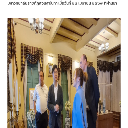
มหาวิทยาลัยราชภัฏสวนสุนันทา เมื่อวันที่ ๒๔ เมษายน ๒๕๖๙ ที่ผ่านมา