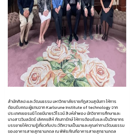
สำนักศิลปะและวัฒนธรรม มหาวิทยาลัยราชภัฏสวนสุนันทา ให้การ
ต้อนรับคณะผู้แทนจาก Karlsrune Institute of technology จาก
ประเทศเยอรมนี โดยมีนายรวีโรจน์ สิงห์ลำพอง นักวิชาการศึกษาและ
นางสาววิมลฉัตร์ เลิศคชสีห์ ภัณฑารักษ์ ให้การต้อนรับและเป็นวิทยากร
บรรยายให้ความรู้เกี่ยวกับประวัติความเป็นมาและคุณค่าทางวัฒนธรรม
ของอาคารสายสุทธานภดล ณ พิพิธภัณฑ์อาคารสายสุทธานภดล