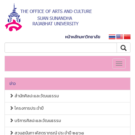
หน้าหลักมหาวิทยาลัย
Toggle
navigati
ข่าว
สำนักศิลปะและวัฒนธรรม
โครงการประจำปี
บริการศิลปะและวัฒนธรรม
สวนสุนันทา พัสตราภรณ์ ประจำปี ๒๕๖๘