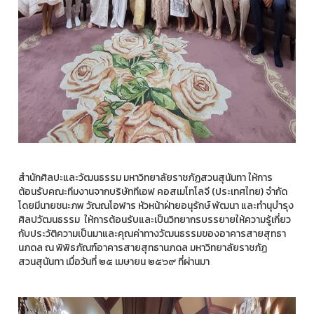
สำนักศิลปะและวัฒนธรรม มหาวิทยาลัยราชภัฏสวนสุนันทา ให้การ
ต้อนรับคณะทีมงานจากบริษัททีเอฟ คอสเมโทโลจี (ประเทศไทย) จำกัด
โดยมีนายชนะภพ วัณณโอฬาร หัวหน้าฝ่ายอนุรักษ์ พัฒนา และทำนุบำรุง
ศิลปวัฒนธรรม ให้การต้อนรับและเป็นวิทยากรบรรยายให้ความรู้เกี่ยว
กับประวัติความเป็นมาและคุณค่าทางวัฒนธรรมของอาคารสายสุทธา
นภดล ณ พิพิธภัณฑ์อาคารสายสุทธานภดล มหาวิทยาลัยราชภัฏ
สวนสุนันทา เมื่อวันที่ ๒๕ เมษายน ๒๕๖๙ ที่ผ่านมา