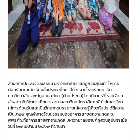
สำนักศิลปะและวัฒนธรรม มหาวิทยาลัยราชภัฏสวนสุนันทา ให้การ
ต้อนรับคณะนักเรียนชั้นประถมศึกษาปีที่ ๕ จากโรงเรียนสาธิต
มหาวิทยาลัยราชภัฏสวนสุนันทา(ฝ่ายประถม) โดยมีนายรวีโรจน์ สิงห์
ลำพอง นักวิชาการศึกษาและนางสาววิมลฉัตร์ เลิศคชสีห์ ภัณฑารักษ์
ให้การต้อนรับและเป็นวิทยากรบรรยายให้ความรู้เกี่ยวกับประวัติความ
เป็นมาและคุณค่าทางวัฒนธรรมของอาคารสายสุทธานภดล ณ
พิพิธภัณฑ์อาคารสายสุทธานภดล มหาวิทยาลัยราชภัฏสวนสุนันทา เมื่อ
วันที่ ๒๗ เมษายน ๒๕๖๙ ที่ผ่านมา