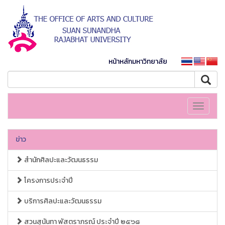
หน้าหลักมหาวิทยาลัย
Toggle
navigati
ข่าว
สำนักศิลปะและวัฒนธรรม
โครงการประจำปี
บริการศิลปะและวัฒนธรรม
สวนสุนันทา พัสตราภรณ์ ประจำปี ๒๕๖๘