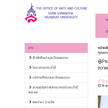
ห
ต
ข่าว
หน้าหลั
กุศลถว
สำนักศิลปะและวัฒนธรรม
ผู้อ
ถวาย
โครงการประจำปี
บริการศิลปะและวัฒนธรรม
ผู้ด
15 พ
สวนสุนันทา พัสตราภรณ์ ประจำปี
๒๕๖๘
ผลงาน / รางวัล