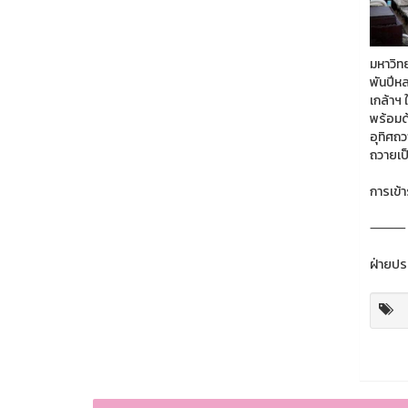
มหาวิท
พันปีห
เกล้าฯ
พร้อมด
อุทิศถ
ถวายเป
การเข้า
⸻
ฝ่ายปร