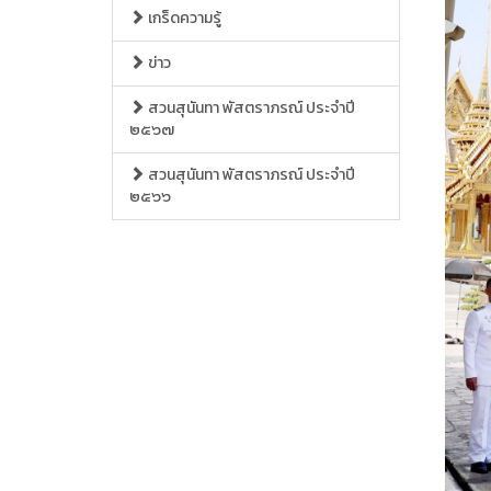
เกร็ดความรู้
ข่าว
สวนสุนันทา พัสตราภรณ์ ประจำปี
๒๕๖๗
สวนสุนันทา พัสตราภรณ์ ประจำปี
๒๕๖๖