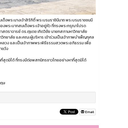
ด็จพระนางเจ้าสิริกิติ์ พระบรมราชินีนาถ พระบรมราชชนนี
งพระบาทสมเด็จพระเจ้าอยู่หัว ที่ทรงพระกรุณาโปรด
ศาสตราจารย์ ดร.ฤๅเดช เกิดวิชัย นายกสภามหาวิทยาลัย
ิทยาลัย และคณะผู้บริหาร เข้าร่วมเป็นเจ้าภาพบำเพ็ญกุศล
ีหลวง และเป็นเจ้าภาพพระพิธีธรรมสวดพระอภิธรรม เพื่อ
าชวัง
่สุดมิได้ ที่ทรงมีต่อพสกนิกรชาวไทยอย่างหาที่สุดมิได้
กฤษ
Email