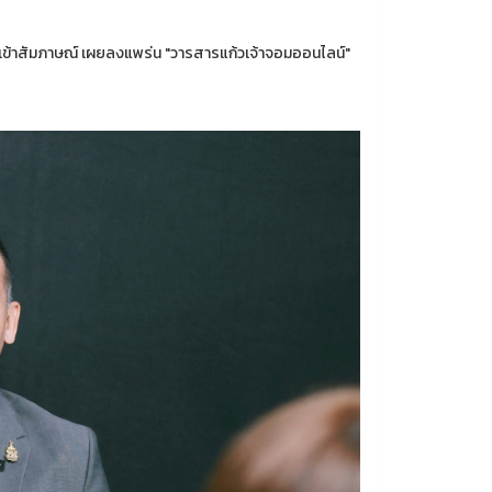
เข้าสัมภาษณ์ เผยลงแพร่น "วารสารแก้วเจ้าจอมออนไลน์"