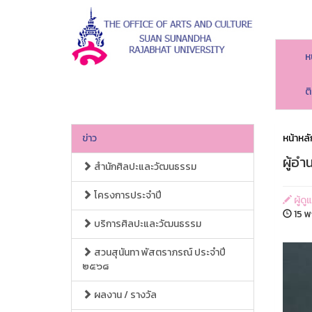
ห
ต
ข่าว
หน้าหลั
ผู้อ
สำนักศิลปะและวัฒนธรรม
โครงการประจำปี
ผู้ด
15 พ
บริการศิลปะและวัฒนธรรม
สวนสุนันทา พัสตราภรณ์ ประจำปี
๒๕๖๘
ผลงาน / รางวัล