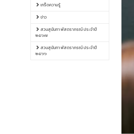
เกร็ดความรู้
ข่าว
สวนสุนันทา พัสตราภรณ์ ประจำปี
๒๕๖๗
สวนสุนันทา พัสตราภรณ์ ประจำปี
๒๕๖๖