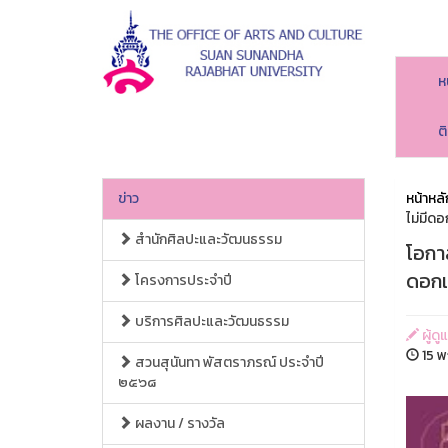
ห
ต
ข่าว
หน้าหลั
ไม่มีดอก
สำนักศิลปะและวัฒนธรรม
โอกาส
ดอกเบ
โครงการประจำปี
บริการศิลปะและวัฒนธรรม
ผู้ด
15 พ
สวนสุนันทา พัสตราภรณ์ ประจำปี
๒๕๖๘
ผลงาน / รางวัล