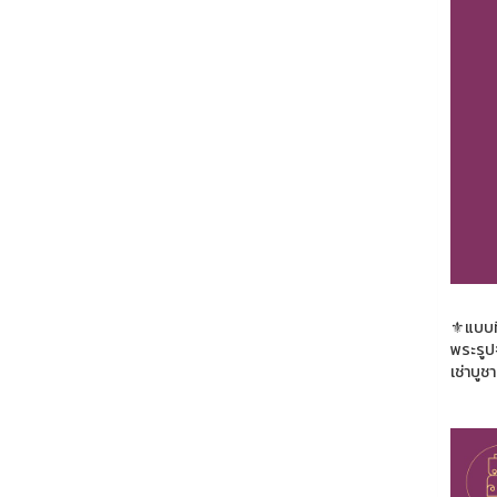
⚜️แบบ
พระรูป
เช่าบู