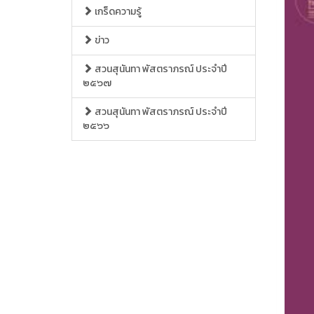
เกร็ดความรู้
ข่าว
สวนสุนันทา พัสตราภรณ์ ประจำปี
๒๕๖๗
สวนสุนันทา พัสตราภรณ์ ประจำปี
๒๕๖๖