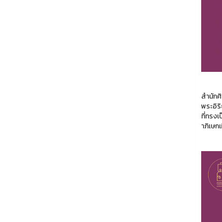
สำนักศ
พระอิร
ที่ทรงเ
าภิเษกเ