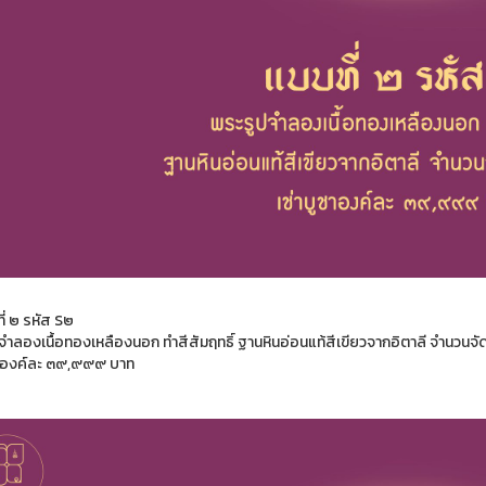
ที่ ๒ รหัส S๒
จำลองเนื้อทองเหลืองนอก ทำสีสัมฤทธิ์ ฐานหินอ่อนแท้สีเขียวจากอิตาลี จำนวนจั
ชาองค์ละ ๓๙,๙๙๙ บาท