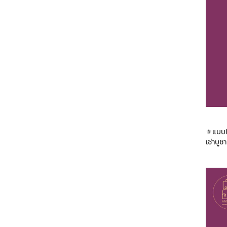
⚜️แบบท
เช่าบ