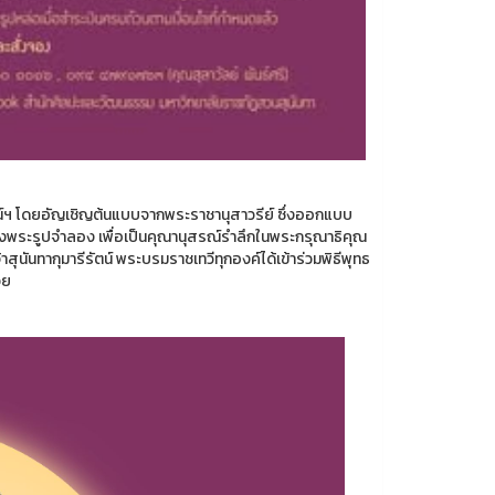
น์ฯ โดยอัญเชิญต้นแบบจากพระราชานุสาวรีย์ ซึ่งออกแบบ
างพระรูปจำลอง เพื่อเป็นคุณานุสรณ์รำลึกในพระกรุณาธิคุณ
นันทากุมารีรัตน์ พระบรมราชเทวีทุกองค์ได้เข้าร่วมพิธีพุทธ
วย