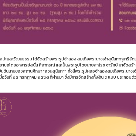
ิลปะและวัฒนธรรม ได้จัดสร้างพระรูปจำลอง สมเด็จพระนางเจ้าสุนันทากุมารีรัต
ิยาบถโดยอาจารย์สนั่น ศิลากรณ์ และปั้นพระรูปโดยนายสาโรช จารักษ์ มาจัดสร้
ป็นต้นนามของสถานศึกษา “สวนสุนันทา” ทั้งนี้พระรูปหล่อจำลองสมเด็จพระนางเจ้าสุ
มื่อวันที่ ๒๕ กรกฎาคม ๒๕๖๘ ที่ผ่านมา ซึ่งมีการจัดสร้างทั้งสิ้น ๓ แบบ ประกอบด้