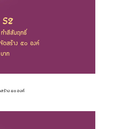
ดสร้าง ๕๐ องค์