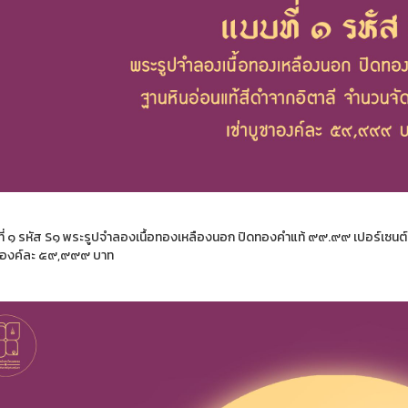
ี่ ๑ รหัส S๑ พระรูปจำลองเนื้อทองเหลืองนอก ปิดทองคำแท้ ๙๙.๙๙ เปอร์เซนต์ 
ูชาองค์ละ ๕๙,๙๙๙ บาท