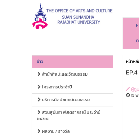
ห
ต
ข่าว
หน้าหลั
EP.4
สำนักศิลปะและวัฒนธรรม
โครงการประจำปี
ผู้ด
15 พ
บริการศิลปะและวัฒนธรรม
สวนสุนันทา พัสตราภรณ์ ประจำปี
๒๕๖๘
ผลงาน / รางวัล