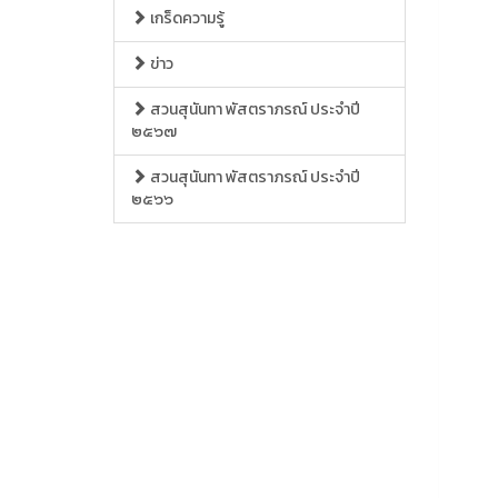
เกร็ดความรู้
ข่าว
สวนสุนันทา พัสตราภรณ์ ประจำปี
๒๕๖๗
สวนสุนันทา พัสตราภรณ์ ประจำปี
๒๕๖๖