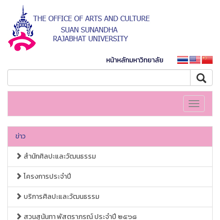
หน้าหลักมหาวิทยาลัย
Toggle
navigati
ข่าว
สำนักศิลปะและวัฒนธรรม
โครงการประจำปี
บริการศิลปะและวัฒนธรรม
สวนสุนันทา พัสตราภรณ์ ประจำปี ๒๕๖๘