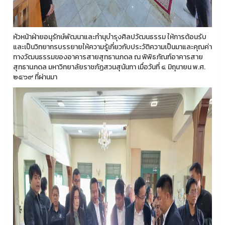
หัวหน้าฝ่ายอนุรักษ์พัฒนาและทำนุบำรุงศิลปวัฒนธรรม ให้การต้อนรับ
และเป็นวิทยากรบรรยายให้ความรู้เกี่ยวกับประวัติความเป็นมาและคุณค่า
ทางวัฒนธรรมของอาคารสายสุทธานภดล ณ พิพิธภัณฑ์อาคารสาย
สุทธานภดล มหาวิทยาลัยราชภัฏสวนสุนันทา เมื่อวันที่ ๔ มิถุนายน พ.ศ.
๒๕๖๙ ที่ผ่านมา