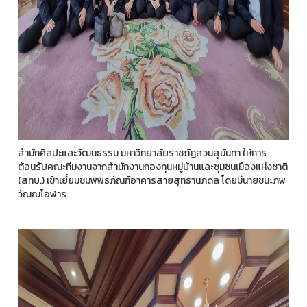
สำนักศิลปะและวัฒนธรรม มหาวิทยาลัยราชภัฏสวนสุนันทา ให้การ
ต้อนรับคณะทีมงานจากสำนักงานกองทุนหมู่บ้านและชุมชนเมืองแห่งชาติ
(สทบ.) เข้าเยี่ยมชมพิพิธภัณฑ์อาคารสายสุทธานภดล โดยมีนายชนะภพ
วัณณโอฬาร