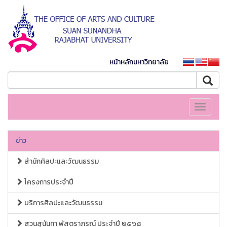
หน้าหลักมหาวิทยาลัย
Toggle
navigati
ข่าว
สำนักศิลปะและวัฒนธรรม
โครงการประจำปี
บริการศิลปะและวัฒนธรรม
สวนสุนันทา พัสตราภรณ์ ประจำปี ๒๕๖๘