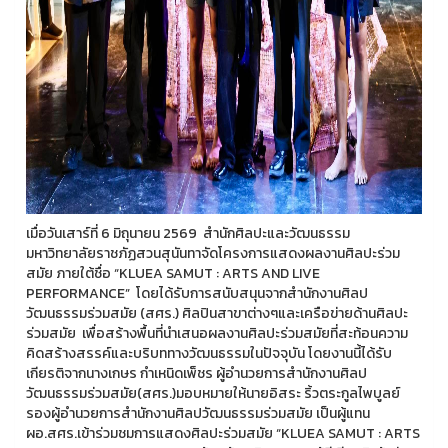
เมื่อวันเสาร์ที่ 6 มิถุนายน 2569 สำนักศิลปะและวัฒนธรรม
มหาวิทยาลัยราชภัฏสวนสุนันทาจัดโครงการแสดงผลงานศิลปะร่วม
สมัย ภายใต้ชื่อ “KLUEA SAMUT : ARTS AND LIVE
PERFORMANCE” โดยได้รับการสนับสนุนจากสำนักงานศิลป
วัฒนธรรมร่วมสมัย (สศร.) ศิลปินสาขาต่างๆและเครือข่ายด้านศิลปะ
ร่วมสมัย เพื่อสร้างพื้นที่นำเสนอผลงานศิลปะร่วมสมัยที่สะท้อนความ
คิดสร้างสรรค์และบริบททางวัฒนธรรมในปัจจุบัน โดยงานนี้ได้รับ
เกียรติจากนางเกษร กำเหนิดเพ็ชร ผู้อำนวยการสำนักงานศิลป
วัฒนธรรมร่วมสมัย(สศร.)มอบหมายให้นายอิสระ ริ้วตระกูลไพบูลย์
รองผู้อำนวยการสำนักงานศิลปวัฒนธรรมร่วมสมัย เป็นผู้แทน
ผอ.สศร.เข้าร่วมชมการแสดงศิลปะร่วมสมัย “KLUEA SAMUT : ARTS