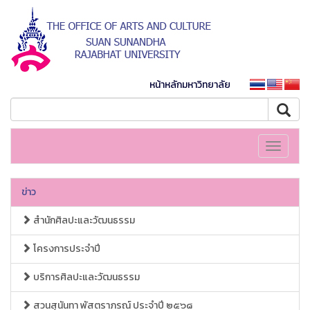
หน้าหลักมหาวิทยาลัย
Toggle
navigati
ข่าว
สำนักศิลปะและวัฒนธรรม
โครงการประจำปี
บริการศิลปะและวัฒนธรรม
สวนสุนันทา พัสตราภรณ์ ประจำปี ๒๕๖๘