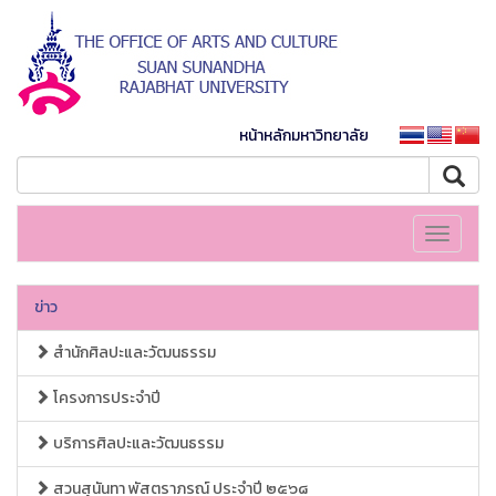
หน้าหลักมหาวิทยาลัย
Toggle
navigati
ข่าว
สำนักศิลปะและวัฒนธรรม
โครงการประจำปี
บริการศิลปะและวัฒนธรรม
สวนสุนันทา พัสตราภรณ์ ประจำปี ๒๕๖๘