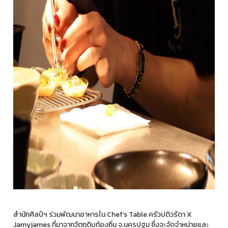
สำนักศิลป์ฯ ร่วมพัฒนาอาหารใน Chef’s Table ครัวปดิวรัดา X
Jamyjames ที่มาจากวัตถุดิบท้องถิ่น จ.นครปฐม ซึ่งจะจัดจำหน่ายและ