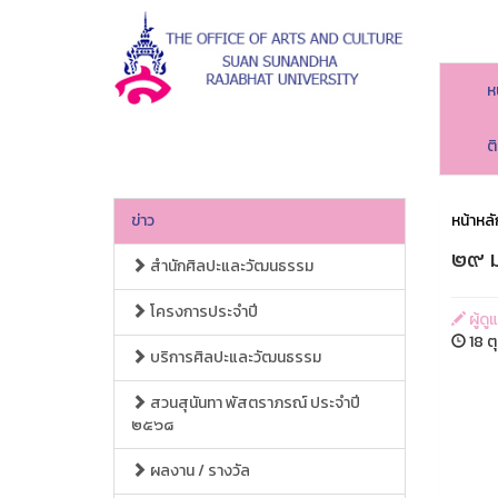
ห
ต
ข่าว
หน้าหลั
๒๙ 
สำนักศิลปะและวัฒนธรรม
โครงการประจำปี
ผู้ด
18 ต
บริการศิลปะและวัฒนธรรม
สวนสุนันทา พัสตราภรณ์ ประจำปี
๒๕๖๘
ผลงาน / รางวัล