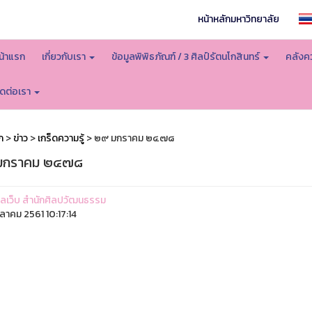
หน้าหลักมหาวิทยาลัย
น้าแรก
เกี่ยวกับเรา
ข้อมูลพิพิธภัณฑ์ / 3 ศิลป์รัตนโกสินทร์
คลังคว
ิดต่อเรา
ก
>
ข่าว
>
เกร็ดความรู้
> ๒๙ มกราคม ๒๔๗๘
มกราคม ๒๔๗๘
ูแลเว็บ สำนักศิลปวัฒนธรรม
ุลาคม 2561 10:17:14