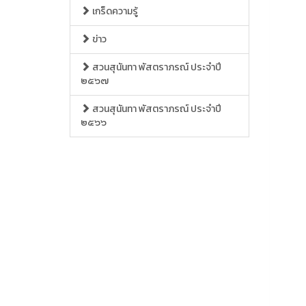
เกร็ดความรู้
ข่าว
สวนสุนันทา พัสตราภรณ์ ประจำปี
๒๕๖๗
สวนสุนันทา พัสตราภรณ์ ประจำปี
๒๕๖๖