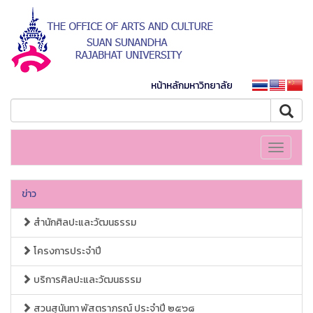
หน้าหลักมหาวิทยาลัย
Toggle
navigati
ข่าว
สำนักศิลปะและวัฒนธรรม
โครงการประจำปี
บริการศิลปะและวัฒนธรรม
สวนสุนันทา พัสตราภรณ์ ประจำปี ๒๕๖๘