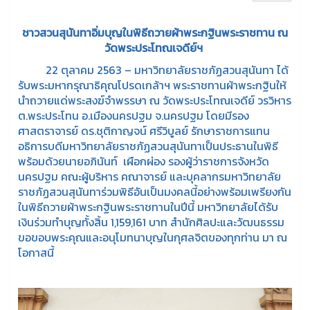
ชาวสวนสุนันทาอิ่มบุญในพิธีถวายผ้าพระกฐินพระราชทาน ณ
วัดพระประโทณเจดีย์ฯ
22 ตุลาคม 2563 – มหาวิทยาลัยราชภัฏสวนสุนันทา ได้
รับพระมหากรุณาธิคุณโปรดเกล้าฯ พระราชทานผ้าพระกฐินให้
นำถวายแด่พระสงฆ์จำพรรษา ณ วัดพระประโทณเจดีย์ วรวิหาร
ต.พระประโทน อ.เมืองนครปฐม จ.นครปฐม โดยมีรอง
ศาสตราจารย์ ดร.ชุติกาญจน์ ศรีวิบูลย์ รักษาราชการแทน
อธิการบดีมหาวิทยาลัยราชภัฏสวนสุนันทาเป็นประธานในพิธี
พร้อมด้วยนายอภินันท์ เผือกผ่อง รองผู้ว่าราชการจังหวัด
นครปฐม คณะผู้บริหาร คณาจารย์ และบุคลากรมหาวิทยาลัย
ราชภัฏสวนสุนันทาร่วมพิธีอันเป็นมงคลนี้อย่างพร้อมเพรียงกัน
ในพิธีถวายผ้าพระกฐินพระราชทานในปีนี้ มหาวิทยาลัยได้รับ
เงินร่วมทำบุญทั้งสิ้น 1,159,161 บาท สำนักศิลปะและวัฒนธรรม
ขอขอบพระคุณและอนุโมทนาบุญในกุศลจิตของทุกท่าน มา ณ
โอกาสนี้