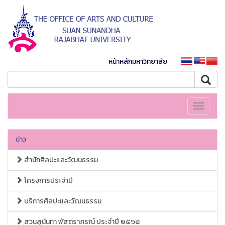
หน้าหลักมหาวิทยาลัย
Toggle
navigati
ข่าว
สำนักศิลปะและวัฒนธรรม
โครงการประจำปี
บริการศิลปะและวัฒนธรรม
สวนสุนันทา พัสตราภรณ์ ประจำปี ๒๕๖๘