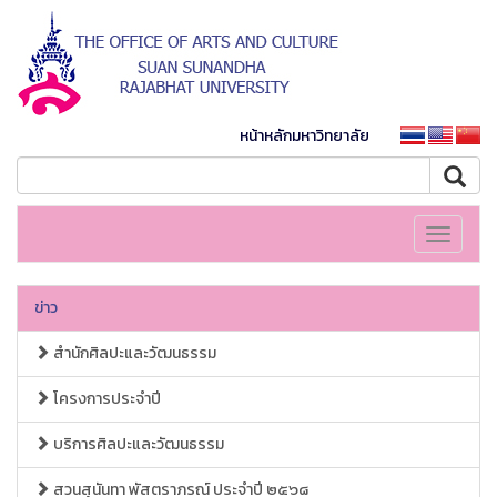
หน้าหลักมหาวิทยาลัย
Toggle
navigati
ข่าว
สำนักศิลปะและวัฒนธรรม
โครงการประจำปี
บริการศิลปะและวัฒนธรรม
สวนสุนันทา พัสตราภรณ์ ประจำปี ๒๕๖๘