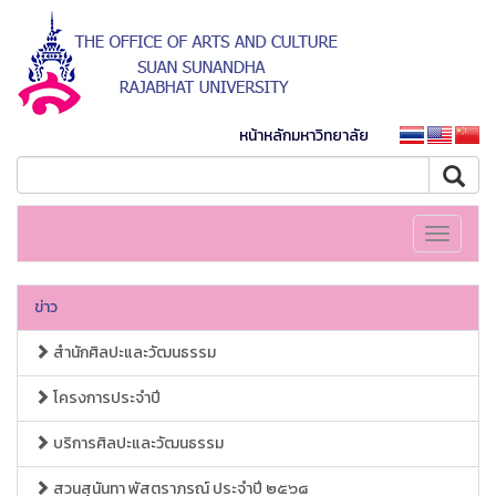
หน้าหลักมหาวิทยาลัย
Toggle
navigati
ข่าว
สำนักศิลปะและวัฒนธรรม
โครงการประจำปี
บริการศิลปะและวัฒนธรรม
สวนสุนันทา พัสตราภรณ์ ประจำปี ๒๕๖๘