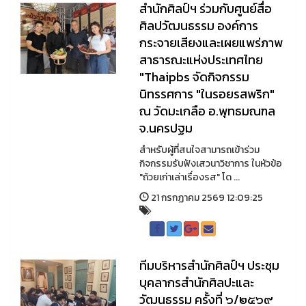
สำนักศิลป์ฯ ร่วมกับศูนย์สื่อ
ศิลปวัฒนธรรม องค์การ
กระจายเสียงและเผยแพร่ภาพ
สาธารณะแห่งประเทศไทย
"Thaipbs จัดกิจกรรม
นิทรรศการ "ในรอยรสพริก"
ณ วัดมะเกลือ อ.พุทธมณฑล
จ.นครปฐม
สำหรับผู้ที่สนใจสามารถเข้าร่วม
กิจกรรมรับฟังเสวนาวิชาการ ในหัวข้อ
"ถ้วยเก่าเล่าเรื่องรส" โด ...
21 กรกฏาคม 2569 12:09:25
ทีมบริหารสำนักศิลป์ฯ ประชุม
บุคลากรสำนักศิลปะและ
วัฒนธรรม ครั้งที่ ๖/๒๕๖๙