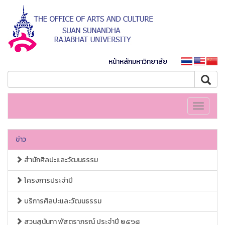
หน้าหลักมหาวิทยาลัย
Toggle
navigati
ข่าว
สำนักศิลปะและวัฒนธรรม
โครงการประจำปี
บริการศิลปะและวัฒนธรรม
สวนสุนันทา พัสตราภรณ์ ประจำปี ๒๕๖๘