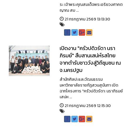
ระ เจ้าพระคุณสมเด็จพระอริยวงศาคต
ญาณ สม ...
21 กรกฏาคม 2569 13:13:30
เปิดงาน "ครัวปดิวรัดา นรา
ภิรมย์" สืบสานเสน่ห์รสไทย
จากตำรับชาววังสู่วิถีชุมชน ณ
จ.นครปฐม
สำนักศิลปะและวัฒนธรรม
มหาวิทยาลัยราชภัฏสวนสุนันทา เปิด
ฉากโครงการ "ครัวปดิวรัดา: นราภิรมย์
เสน่ห ...
21 กรกฏาคม 2569 12:15:30