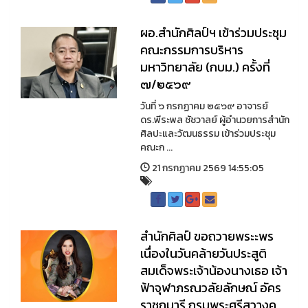
ผอ.สำนักศิลป์ฯ เข้าร่วมประชุม
คณะกรรมการบริหาร
มหาวิทยาลัย (กบม.) ครั้งที่
๗/๒๕๖๙
วันที่ ๖ กรกฏาคม ๒๕๖๙ อาจารย์
ดร.พีระพล ชัชวาลย์ ผู้อำนวยการสำนัก
ศิลปะและวัฒนธรรม เข้าร่วมประชุม
คณะก ...
21 กรกฏาคม 2569 14:55:05
สำนักศิลป์ ขอถวายพระะพร
เนื่องในวันคล้ายวันประสูติ
สมเด็จพระเจ้าน้องนางเธอ เจ้า
ฟ้าจุฬาภรณวลัยลักษณ์ อัคร
ราชกุมารี กรมพระศรีสวางค