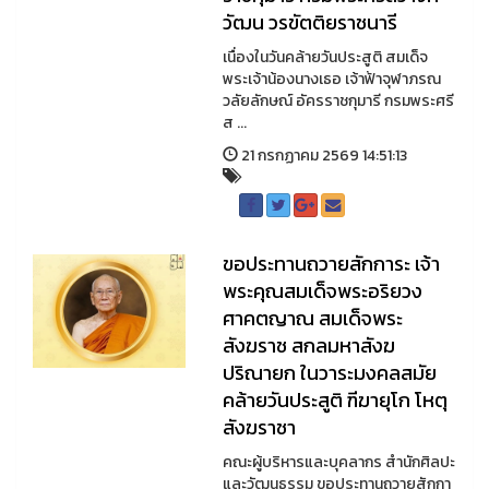
วัฒน วรขัตติยราชนารี
เนื่องในวันคล้ายวันประสูติ สมเด็จ
พระเจ้าน้องนางเธอ เจ้าฟ้าจุฬาภรณ
วลัยลักษณ์ อัครราชกุมารี กรมพระศรี
ส ...
21 กรกฏาคม 2569 14:51:13
ขอประทานถวายสักการะ เจ้า
พระคุณสมเด็จพระอริยวง
ศาคตญาณ สมเด็จพระ
สังฆราช สกลมหาสังฆ
ปริณายก ในวาระมงคลสมัย
คล้ายวันประสูติ ฑีฆายุโก โหตุ
สังฆราชา
คณะผู้บริหารและบุคลากร สำนักศิลปะ
และวัฒนธรรม ขอประทานถวายสักกา