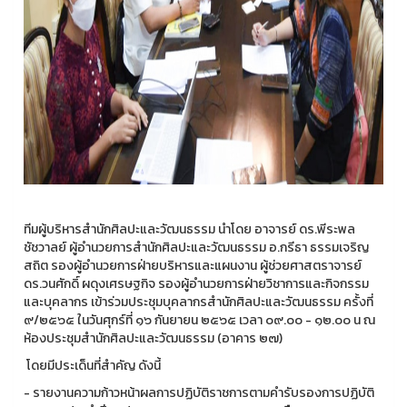
ทีมผู้บริหารสำนักศิลปะและวัฒนธรรม นำโดย อาจารย์ ดร.พีระพล
ชัชวาลย์ ผู้อำนวยการสำนักศิลปะและวัฒนธรรม อ.กรีธา ธรรมเจริญ
สถิต รองผู้อำนวยการฝ่ายบริหารและแผนงาน ผู้ช่วยศาสตราจารย์
ดร.วนศักดิ์ ผดุงเศรษฐกิจ รองผู้อำนวยการฝ่ายวิชาการและกิจกรรม
และบุคลากร เข้าร่วมประชุมบุคลากรสำนักศิลปะและวัฒนธรรม ครั้งที่
๙/๒๕๖๕ ในวันศุกร์ที่ ๑๖ กันยายน ๒๕๖๕ เวลา ๐๙.๐๐ - ๑๒.๐๐ น ณ
ห้องประชุมสำนักศิลปะและวัฒนธรรม (อาคาร ๒๗)
โดยมีประเด็นที่สำคัญ ดังนี้
- รายงานความก้าวหน้าผลการปฏิบัติราชการตามคำรับรองการปฏิบัติ