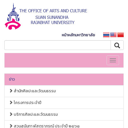
หน้าหลักมหาวิทยาลัย
Toggle
navigati
ข่าว
สำนักศิลปะและวัฒนธรรม
โครงการประจำปี
บริการศิลปะและวัฒนธรรม
สวนสุนันทา พัสตราภรณ์ ประจำปี ๒๕๖๘