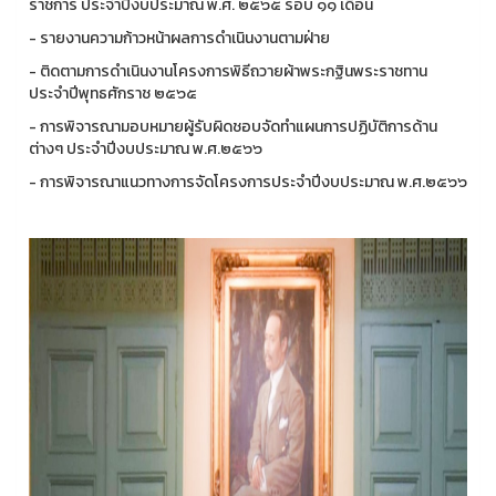
ราชการ ประจำปีงบประมาณ พ.ศ. ๒๕๖๕ รอบ ๑๑ เดือน
- รายงานความก้าวหน้าผลการดำเนินงานตามฝ่าย
- ติดตามการดำเนินงานโครงการพิธีถวายผ้าพระกฐินพระราชทาน
ประจำปีพุทธศักราช ๒๕๖๕
- การพิจารณามอบหมายผู้รับผิดชอบจัดทำแผนการปฏิบัติการด้าน
ต่างๆ ประจำปีงบประมาณ พ.ศ.๒๕๖๖
- การพิจารณาแนวทางการจัดโครงการประจำปีงบประมาณ พ.ศ.๒๕๖๖