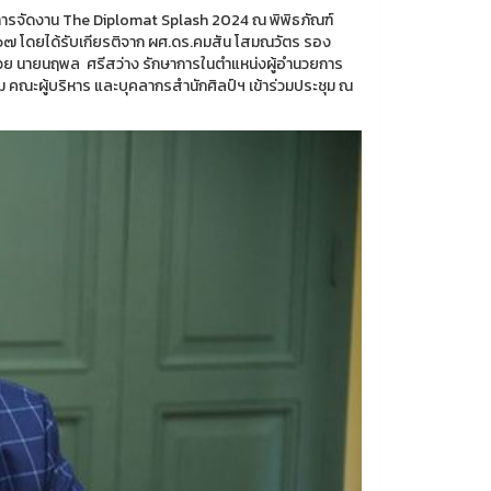
นการจัดงาน The Diplomat Splash 2024 ณ พิพิธภัณฑ์
๖๗ โดยได้รับเกียรติจาก ผศ.ดร.คมสัน โสมณวัตร รอง
้วย นายนฤพล ศรีสว่าง รักษาการในตำแหน่งผู้อำนวยการ
 คณะผู้บริหาร และบุคลากรสำนักศิลป์ฯ เข้าร่วมประชุม ณ