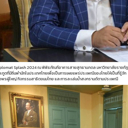
plomat Splash 2024 ณ พิพิธภัณฑ์อาคารสายสุทธานภดล มหาวิทยาลัยราชภัฏสว
ูตที่มีถิ่นพำนักในประเทศไทยเพื่อเป็นการเผยแพร่ประเพณีของไทยให้เป็นที่รู้จั
อพรผู้ใหญ่ กิจกรรมสาธิตขนมไทย และการละเล่นน้ำสงกรานต์ตามประเพณี