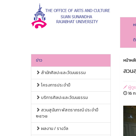
ห
ต
ข่าว
หน้าหลั
สวนส
สำนักศิลปะและวัฒนธรรม
โครงการประจำปี
ผู้ด
16 ก
บริการศิลปะและวัฒนธรรม
สวนสุนันทา พัสตราภรณ์ ประจำปี
๒๕๖๘
ผลงาน / รางวัล