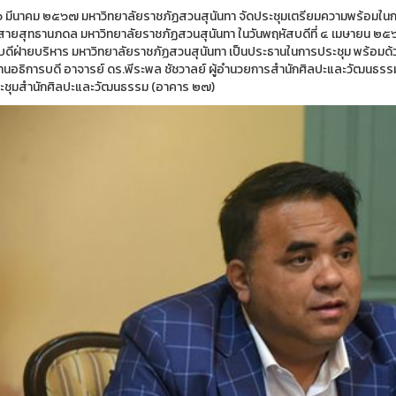
 ๒๖ มีนาคม ๒๕๖๗ มหาวิทยาลัยราชภัฏสวนสุนันทา จัดประชุมเตรียมความพร้อมใ
ายสุทธานภดล มหาวิทยาลัยราชภัฏสวนสุนันทา ในวันพฤหัสบดีที่ ๔ เมษายน ๒๕
บดีฝ่ายบริหาร มหาวิทยาลัยราชภัฏสวนสุนันทา เป็นประธานในการประชุม พร้อมด
านอธิการบดี อาจารย์ ดร.พีระพล ชัชวาลย์ ผู้อำนวยการสำนักศิลปะและวัฒนธรรม
ะชุมสำนักศิลปะและวัฒนธรรม (อาคาร ๒๗)