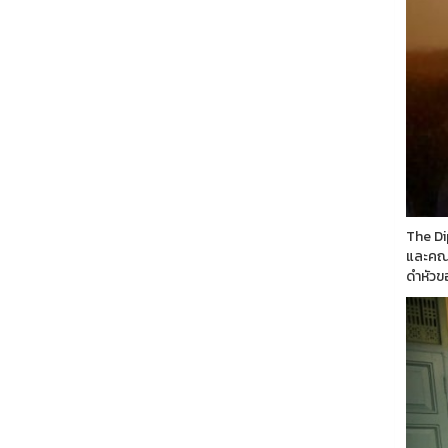
The Di
และคณะท
ดำหัวข