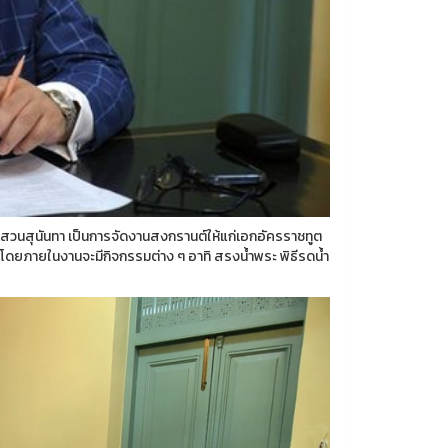
นสุนันทา เป็นการจัดงานสงกรานต์ให้แก่เอกอัครราชทูต
ก โดยภายในงานจะมีกิจกรรมต่าง ๆ อาทิ สรงน้ำพระ พิธีรดน้ำ