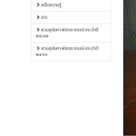
เกร็ดความรู้
ข่าว
สวนสุนันทา พัสตราภรณ์ ประจำปี
๒๕๖๗
สวนสุนันทา พัสตราภรณ์ ประจำปี
๒๕๖๖