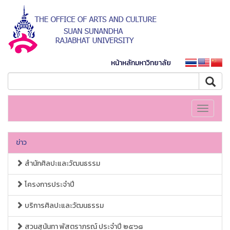
หน้าหลักมหาวิทยาลัย
Toggle
navigati
ข่าว
สำนักศิลปะและวัฒนธรรม
โครงการประจำปี
บริการศิลปะและวัฒนธรรม
สวนสุนันทา พัสตราภรณ์ ประจำปี ๒๕๖๘