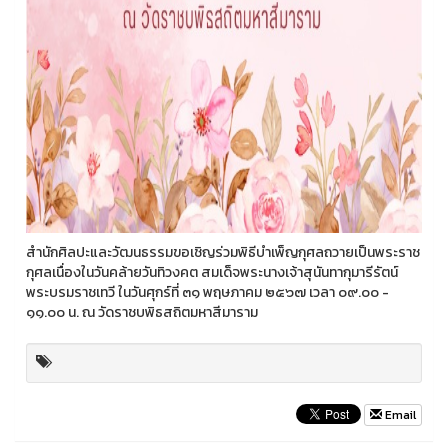
สำนักศิลปะและวัฒนธรรมขอเชิญร่วมพิธีบำเพ็ญกุศลถวายเป็นพระราช
กุศลเนื่องในวันคล้ายวันทิวงคต สมเด็จพระนางเจ้าสุนันทากุมารีรัตน์
พระบรมราชเทวี ในวันศุกร์ที่ ๓๑ พฤษภาคม ๒๕๖๗ เวลา ๐๙.๐๐ -
๑๑.๐๐ น. ณ วัดราชบพิธสถิตมหาสีมาราม
Email