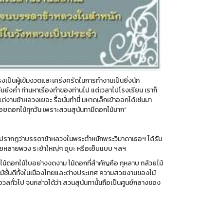
เป็นผู้เข้มงวดและเคร่งครัดในการทำงานเป็นยิ่งนัก
ันยังค่ำ ท่านหาเรื่องทำของท่านไป แต่เวลาไปโรงเรียน เราก็
ต่งานข้าหลวงเยอะ รื้อนั่นทำนี่ มหาดเล็กเข้าออกได้เช่นมา
้อยดอกไม้ทุกวัน เพราะสวนสุนันทามีดอกไม้มาก”
นปรากฏว่าบรรดาข้าหลวงในพระตำหนักพระวิมาดาเธอฯ ได้รับ
ายหลายพวง ระย้าใหญ่ๆ อุบะ หรือเย็บแบบ ฯลฯ
ม้ดอกไม้ใบอย่างงดงาม ไม้ดอกที่สำคัญคือ กุหลาบ กล้วยไม้
ไม้ชั้นดีทั้งในเมืองไทยและต่างประเทศ ความสวยงามของไม้
่วไป จนกล่าวได้ว่า สวนสุนันทานั้นถือเป็นศูนย์กลางของ