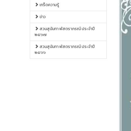
เกร็ดความรู้
ข่าว
สวนสุนันทา พัสตราภรณ์ ประจำปี
๒๕๖๗
สวนสุนันทา พัสตราภรณ์ ประจำปี
๒๕๖๖