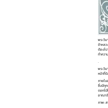
พระวิม
ข้าหลวง
ต้องไป 
ทำความ
.
พระวิม
หน้าที
ภายในอ
ซึ่งมี
ดอกไม้
อาณาจั
ภาพ: ส