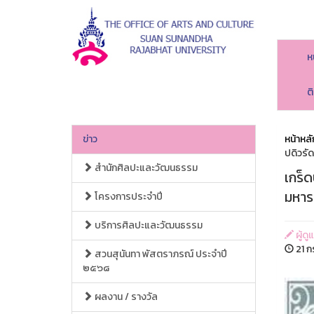
ห
ต
ข่าว
หน้าหลั
ปดิวรั
สำนักศิลปะและวัฒนธรรม
เกร็ด
มหาร
โครงการประจำปี
บริการศิลปะและวัฒนธรรม
ผู้ด
21 ก
สวนสุนันทา พัสตราภรณ์ ประจำปี
๒๕๖๘
ผลงาน / รางวัล