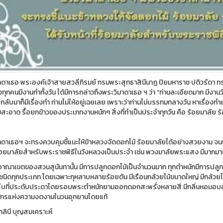
าดาเธอ พระองค์เจ้าสายสวลีภิรมย์ กรมพระสุทธาสินีนาฏ ปิยมหาราช ปดิวรัดา ทรง
ทุกคนมีงานทำทั้งวัน ได้มีการกล่าวถึงพระวิมาดาเธอ ฯ ว่า “ท่านละเอียดมาก มีงานว
กลับมาก็มีเรื่องทำ ท่านไม่ให้อยู่เฉยเลย เพราะว่าท่านไม่บรรทมกลางวัน หาเรื่องทำแ
สะอาด รื้อยกข้าวของประเภทงานหนักๆ สิ่งที่ทำเป็นประจำทุกวัน คือ ร้อยมาลัย ร
าดาเธอฯ จะทรงควบคุมชี้แนะให้ข้าหลวงจัดดอกไม้ ร้อยมาลัยได้อย่างสวยงาม จ
่ร้อยมาลัยสำหรับพระราชพิธีในวังหลวงเป็นประจำ เช่น พวงมาลัยพระแสง มีมากม
าณาเขตของสวนสุนันทานั้น มีการปลูกดอกไม้เป็นจำนวนมาก ทุกตำหนักมีการปลูกไ
ทุกชนิดทุกประเภท โดยเฉพาะกุหลาบหลายร้อยต้น มีเรือนกล้วยไม้ขนาดใหญ่ มีกล้วย
ใบที่ประดับประดาโดยรอบพระตำหนักยามออกดอกสะพรั่งหลายสี มีกลิ่นหอมอบอวลทั
กรแห่งความงดงามในวนอุทยานโดยแท้
าลินี บุญสมเคราะห์