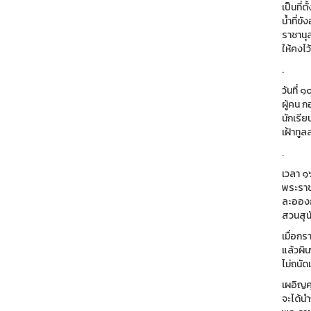
เป็นที่
น้ำที่
ราชานุส
ให้คงไ
.
วันที่
ผู้คน 
นักเรีย
เฝ้าทู
.
เวลา ๑
พระราช
ละอองธ
สวนสุน
เมื่อก
แล้วผิน
ไม่ถนัด
เผอิญคุ
จะได้นำ