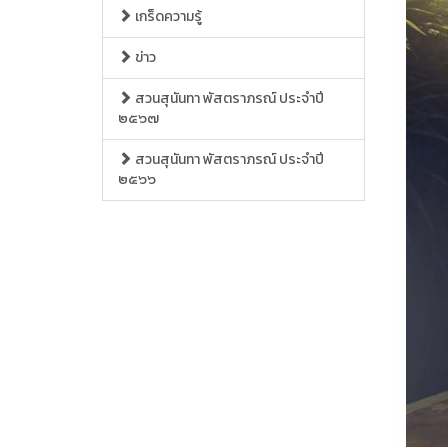
เกร็ดความรู้
ข่าว
สวนสุนันทา พัสตราภรณ์ ประจำปี
๒๕๖๗
สวนสุนันทา พัสตราภรณ์ ประจำปี
๒๕๖๖