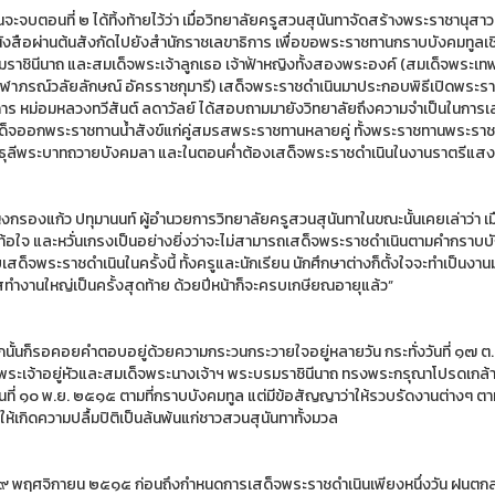
อนจะจบตอนที่ ๒ ได้ทิ้งท้ายไว้ว่า เมื่อวิทยาลัยครูสวนสุนันทาจัดสร้างพระราชานุสา
นังสือผ่านต้นสังกัดไปยังสำนักราชเลขาธิการ เพื่อขอพระราชทานกราบบังคมทูลเช
ราชินีนาถ และสมเด็จพระเจ้าลูกเธอ เจ้าฟ้าหญิงทั้งสองพระองค์ (สมเด็จพระเท
จุฬาภรณ์วลัยลักษณ์ อัครราชกุมารี) เสด็จพระราชดำเนินมาประกอบพิธีเปิดพระราชานุ
การ หม่อมหลวงทวีสันต์ ลดาวัลย์ ได้สอบถามมายังวิทยาลัยถึงความจำเป็นในการเสด
ด็จออกพระราชทานน้ำสังข์แก่คู่สมรสพระราชทานหลายคู่ ทั้งพระราชทานพระราช
ุลีพระบาทถวายบังคมลา และในตอนค่ำต้องเสด็จพระราชดำเนินในงานราตรีแสงเ
งกรองแก้ว ปทุมานนท์ ผู้อำนวยการวิทยาลัยครูสวนสุนันทาในขณะนั้นเคยเล่าว่า เม
ท้อใจ และหวั่นเกรงเป็นอย่างยิ่งว่าจะไม่สามารถเสด็จพระราชดำเนินตามคำกราบบัง
เสด็จพระราชดำเนินในครั้งนี้ ทั้งครูและนักเรียน นักศึกษาต่างก็ตั้งใจจะทำเป็นงา
สทำงานใหญ่เป็นครั้งสุดท้าย ด้วยปีหน้าก็จะครบเกษียณอายุแล้ว”
กนั้นก็รอคอยคำตอบอยู่ด้วยความกระวนกระวายใจอยู่หลายวัน กระทั่งวันที่ ๑๗ ต.
พระเจ้าอยู่หัวและสมเด็จพระนางเจ้าฯ พระบรมราชินีนาถ ทรงพระกรุณาโปรดเกล้
วันที่ ๑๐ พ.ย. ๒๕๑๕ ตามที่กราบบังคมทูล แต่มีข้อสัญญาว่าให้รวบรัดงานต่างๆ ต
ทำให้เกิดความปลื้มปิติเป็นล้นพ้นแก่ชาวสวนสุนันทาทั้งมวล
ี่ ๙ พฤศจิกายน ๒๕๑๕ ก่อนถึงกำหนดการเสด็จพระราชดำเนินเพียงหนึ่งวัน ฝนตก