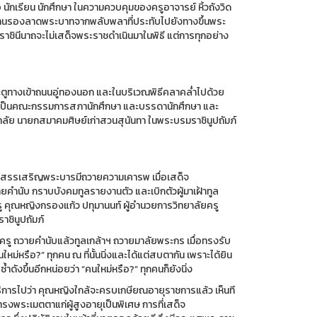
้อ นักเรียน นักศึกษา ในความควบคุมของครูอาจารย์ หิ้วถังวิด
กระดานรองลาดพระบาทจากพลับพลาที่ประทับไปยังทางขึ้นพระ
ราชินีนาถจะไม่เสด็จพระราชดำเนินมาในพิธี แต่การทุกอย่าง
ะตูทางเข้าถนนอู่ทองนอก และในบริเวณพิธีคลาคล่ำไปด้วย
ั้นเป็นคณะกรรมการสภานักศึกษา และบรรดานักศึกษา และ
ทยาลัย นายกสมาคมศิษย์เก่าสวนสุนันทา ในพระบรมราชินูปถัมภ์
ลงสรรเสริญพระบารมีถวายความเคารพ เมื่อเสด็จ
คำนับ กราบบังคมทูลรายงานตัว และเบิกตัวผู้มาเฝ้าทูล
 คุณหญิงกรองแก้ว ปทุมานนท์ ผู้อำนวยการวิทยาลัยครู
ชินูปถัมภ์
ดครู ถวายคำนับแล้วทูลเกล้าฯ ถวายมาลัยพระกร เมื่อทรงรับ
ม่หรือ?” ทุกคน ณ ที่นั้นนิ่งและได้แต่สบตากัน เพราะได้ยิน
ดังขึ้นอีกหน่อยว่า “คนใหม่หรือ?” ทุกคนก็ยังนิ่ง
ลขาธิการไปว่า คุณหญิงใกล้จะครบเกษียณอายุราชการแล้ว เห็นที
ทรงพระเมตตาแก่ผู้สูงอายุเป็นพิเศษ การที่เสด็จ