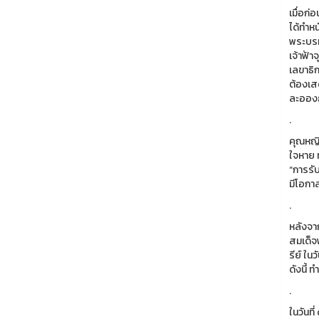
เมื่อก่
ได้ทำห
พระบรม
เจ้าฟ้า
เลขาธิ
ต้องเส
ละอองธ
.
คุณหญิ
ใจหาย 
“การรับ
มีโอกา
.
หลังจา
สมเด็จ
รีย์ ใน
ดังนี้ 
.
ในวันท