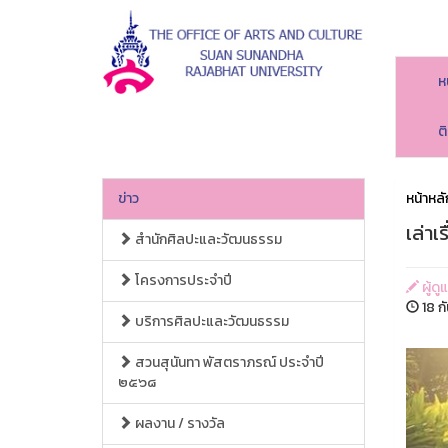
ห
ต
ข่าว
หน้าหลั
เล่าเ
สำนักศิลปะและวัฒนธรรม
โครงการประจำปี
ผู้ด
18 ก
บริการศิลปะและวัฒนธรรม
สวนสุนันทา พัสตราภรณ์ ประจำปี
๒๕๖๘
ผลงาน / รางวัล