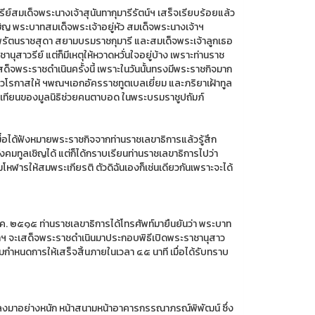
วรีย์สมเด็จพระนางเจ้าสุนันทากุมารีรัตน์ฯ เสร็จเรียบร้อยแล้ว
ิญ พระบาทสมเด็จพระเจ้าอยู่หัว สมเด็จพระนางเจ้าฯ
พรัตนราชสุดา สยามบรมราชกุมารี และสมเด็จพระเจ้าลูกเธอ
สาวรีย์ แต่ก็มีเหตุให้หวาดหวั่นใจอยู่บ้าง เพราะท่านราช
็จพระราชดำเนินครั้งนี้ เพราะในวันนั้นทรงมีพระราชกิจมาก
วโรกาสให้ ฯพณฯเอกอัครราชทูตเบลเยี่ยม และภริยาเฝ้าทูล
ทียนของมูลนิธิช่วยคนตาบอด ในพระบรมราชูปถัมภ์
ื่อได้ฟังหมายพระราชกิจจากท่านราชเลขาธิการแล้วรู้สึก
คมทูลเชิญได้ แต่ก็ได้กราบเรียนท่านราชเลขาธิการไปว่า
นมโหฬารให้สมพระเกียรติ ตัวดิฉันเองก็เช่นเดียวกันเพราะจะได้
ค. ๒๕๑๕ ท่านราชเลขาธิการได้โทรศัพท์มายืนยันว่า พระบาท
าฯ จะเสด็จพระราชดำเนินมาประกอบพิธีเปิดพระราชานุสาว
ามกำหนดการให้เสร็จสิ้นภายในเวลา ๔๕ นาที เมื่อได้รับทราบ
ลงมาอย่างหนัก หน้าสนามหน้าอาคารกรรณาภรณ์พิพัฒน์ ซึ่ง