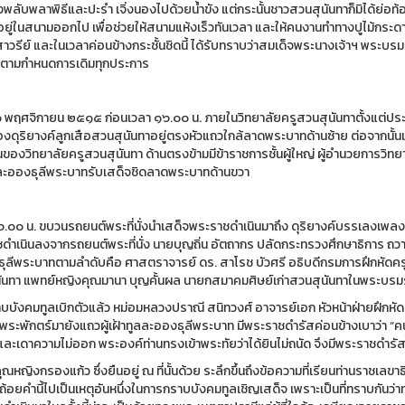
ตั้งพลับพลาพิธีและปะรำ เจิ่งนองไปด้วยน้ำขัง แต่กระนั้นชาวสวนสุนันทาก็มิได้ย่อท
ขังอยู่ในสนามออกไป เพื่อช่วยให้สนามแห้งเร็วทันเวลา และให้คนงานทำทางปูไม้
าวรีย์ และในเวลาค่อนข้างกระชั้นชิดนี้ ได้รับทราบว่าสมเด็จพระนางเจ้าฯ พระบรม
ว้ตามกำหนดการเดิมทุกประการ
 ๑๐ พฤศจิกายน ๒๕๑๕ ก่อนเวลา ๑๖.๐๐ น. ภายในวิทยาลัยครูสวนสุนันทาตั้งแต่ปร
กองดุริยางค์ลูกเสือสวนสุนันทาอยู่ตรงหัวแถวใกล้ลาดพระบาทด้านซ้าย ต่อจากน
นของวิทยาลัยครูสวนสุนันทา ด้านตรงข้ามมีข้าราชการชั้นผู้ใหญ่ ผู้อำนวยการวิ
ลละอองธุลีพระบาทรับเสด็จชิดลาดพระบาทด้านขวา
๖.๐๐ น. ขบวนรถยนต์พระที่นั่งนำเสด็จพระราชดำเนินมาถึง ดุริยางค์บรรเลงเพ
ดำเนินลงจากรถยนต์พระที่นั่ง นายบุญถิ่น อัตถากร ปลัดกระทรวงศึกษาธิการ ถวาย
ุลีพระบาทตามลำดับคือ ศาสตราจารย์ ดร. สาโรช บัวศรี อธิบดีกรมการฝึกหัดครู
ันทา แพทย์หญิงคุณมานา บุญคั้นผล นายกสมาคมศิษย์เก่าสวนสุนันทาในพระบรมรา
ราบบังคมทูลเบิกตัวแล้ว หม่อมหลวงปราณี สนิทวงศ์ อาจารย์เอก หัวหน้าฝ่ายฝึกหั
พระพักตร์มายังแถวผู้เฝ้าทูลละอองธุลีพระบาท มีพระราชดำรัสค่อนข้างเบาว่า “คนให
และเดาความไม่ออก พระองค์ท่านทรงเข้าพระทัยว่าได้ยินไม่ถนัด จึงมีพระราชดำรัสซ้ำ
ณหญิงกรองแก้ว ซึ่งยืนอยู่ ณ ที่นั้นด้วย ระลึกขึ้นถึงข้อความที่เรียนท่านราชเ
ถ้อยคำนี้ไปเป็นเหตุอันหนึ่งในการกราบบังคมทูลเชิญเสด็จ เพราะเป็นที่ทราบกันว่า