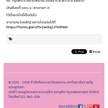
ชื่อ "กฐินพระราชทาน ๒๕๖๘ วัดโพธาราม พระอารามหลวง"
บัญชีเลขที่ ๑๓๑-๔-๒๖๙๘๙-๓
ได้ตั้งแต่บัดนี้เป็นต้นไป
สามารถแจ้งหลักฐานการโอนเงินได้ที่
https://forms.gle/u1TxzwnSq2JTKRhNA
Email
© 2012 - 2016 สำนักศิลปะและวัฒนธรรม มหาวิทยาลัยราชภัฏ
สวนสุนันทา
เลขที่ 1 ถนนอู่ทองนอก แขวงดุสิต เขตดุสิต กรุงเทพมหานคร 10300
โทรศัพท์ 02-160-1216
ติดตามได้ทาง
");