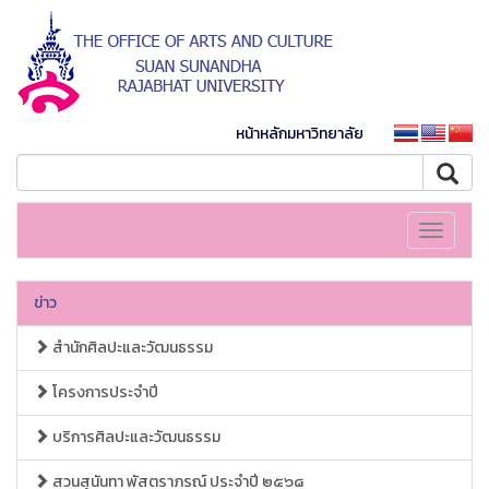
หน้าหลักมหาวิทยาลัย
Toggle
navigati
ข่าว
สำนักศิลปะและวัฒนธรรม
โครงการประจำปี
บริการศิลปะและวัฒนธรรม
สวนสุนันทา พัสตราภรณ์ ประจำปี ๒๕๖๘