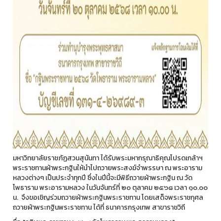
มหาวิทยาลัยราชภัฏสวนสุนันทา ได้รับพระมหากรุณาธิคุณโปรดเกล้าฯ
พระราชทานผ้าพระกฐินให้นำไปถวายพระสงฆ์จำพรรษา ณ พระอาราม
หลวงต่างๆ เป็นประจำทุกปี ซึ่งในปีนี้จะมีพิธีถวายผ้าพระกฐิน ณ วัด
โพธาราม พระอารามหลวง ในวันจันทร์ที่ ๒๐ ตุลาคม ๒๕๖๘ เวลา ๑๐.๐๐
น. จึงขอเชิญร่วมถวายผ้าพระกฐินพระราชทาน โดยเสด็จพระราชกุศล
ถวายผ้าพระกฐินพระราชทาน ได้ที่ ธนาคารกรุงเทพ สาขาราชวิถี