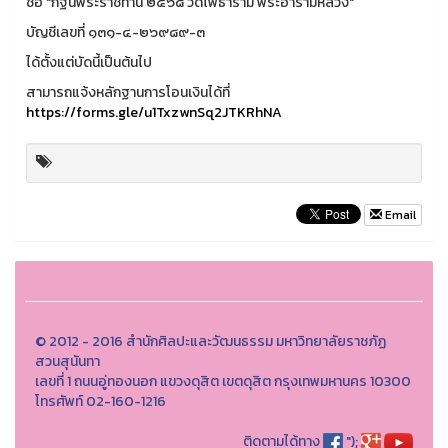
ชื่อ "กฐินพระราชทาน ๒๕๖๘ วัดโพธาราม พระอารามหลวง"
บัญชีเลขที่ ๑๓๑-๔-๒๖๙๘๙-๓
ได้ตั้งแต่บัดนี้เป็นต้นไป
สามารถแจ้งหลักฐานการโอนเงินได้ที่
https://forms.gle/u1TxzwnSq2JTKRhNA
Email
© 2012 - 2016 สำนักศิลปะและวัฒนธรรม มหาวิทยาลัยราชภัฏ
สวนสุนันทา
เลขที่ 1 ถนนอู่ทองนอก แขวงดุสิต เขตดุสิต กรุงเทพมหานคร 10300
โทรศัพท์ 02-160-1216
ติดตามได้ทาง
");