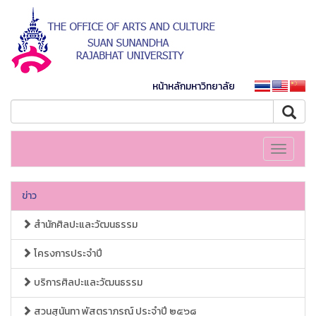
หน้าหลักมหาวิทยาลัย
Toggle
navigati
ข่าว
สำนักศิลปะและวัฒนธรรม
โครงการประจำปี
บริการศิลปะและวัฒนธรรม
สวนสุนันทา พัสตราภรณ์ ประจำปี ๒๕๖๘