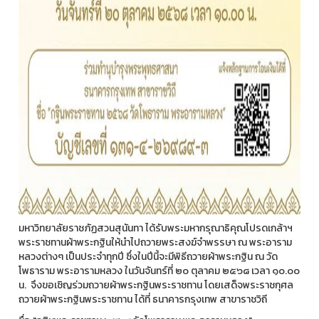
มหาวิทยาลัยราชภัฏสวนสุนันทา ได้รับพระมหากรุณาธิคุณโปรดเกล้าฯ
พระราชทานผ้าพระกฐินให้นำไปถวายพระสงฆ์จำพรรษา ณ พระอาราม
หลวงต่างๆ เป็นประจำทุกปี ซึ่งในปีนี้จะมีพิธีถวายผ้าพระกฐิน ณ วัด
โพธาราม พระอารามหลวง ในวันจันทร์ที่ ๒๐ ตุลาคม ๒๕๖๘ เวลา ๑๐.๐๐
น. จึงขอเชิญร่วมถวายผ้าพระกฐินพระราชทาน โดยเสด็จพระราชกุศล
ถวายผ้าพระกฐินพระราชทาน ได้ที่ ธนาคารกรุงเทพ สาขาราชวิถี