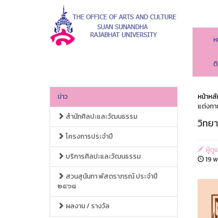
ห
ต
ข่าว
หน้าหลั
แต่งกา
สำนักศิลปะและวัฒนธรรม
วิทย
โครงการประจำปี
ผู้ด
บริการศิลปะและวัฒนธรรม
19 พ
สวนสุนันทา พัสตราภรณ์ ประจำปี
๒๕๖๘
ผลงาน / รางวัล