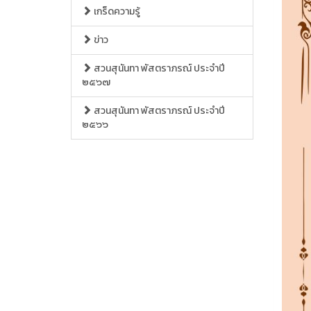
เกร็ดความรู้
ข่าว
สวนสุนันทา พัสตราภรณ์ ประจำปี
๒๕๖๗
สวนสุนันทา พัสตราภรณ์ ประจำปี
๒๕๖๖