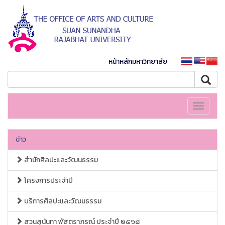
หน้าหลักมหาวิทยาลัย
Toggle
navigati
ข่าว
สำนักศิลปะและวัฒนธรรม
โครงการประจำปี
บริการศิลปะและวัฒนธรรม
สวนสุนันทา พัสตราภรณ์ ประจำปี ๒๕๖๘