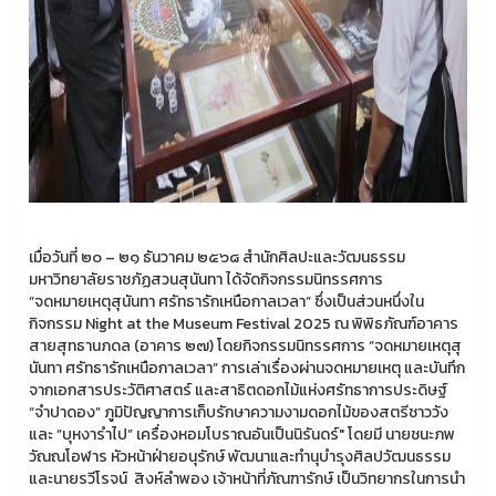
เมื่อวันที่ ๒๐ – ๒๑ ธันวาคม ๒๕๖๘ สำนักศิลปะและวัฒนธรรม
มหาวิทยาลัยราชภัฏสวนสุนันทา ได้จัดกิจกรรมนิทรรศการ
“จดหมายเหตุสุนันทา ศรัทธารักเหนือกาลเวลา” ซึ่งเป็นส่วนหนึ่งใน
กิจกรรม Night at the Museum Festival 2025 ณ พิพิธภัณฑ์อาคาร
สายสุทธานภดล (อาคาร ๒๗) โดยกิจกรรมนิทรรศการ “จดหมายเหตุสุ
นันทา ศรัทธารักเหนือกาลเวลา” การเล่าเรื่องผ่านจดหมายเหตุ และบันทึก
จากเอกสารประวัติศาสตร์ และสาธิตดอกไม้แห่งศรัทธาการประดิษฐ์
“จำปาดอง” ภูมิปัญญาการเก็บรักษาความงามดอกไม้ของสตรีชาววัง
และ “บุหงารำไป” เครื่องหอมโบราณอันเป็นนิรันดร์" โดยมี นายชนะภพ
วัณณโอฬาร หัวหน้าฝ่ายอนุรักษ์ พัฒนาและทำนุบำรุงศิลปวัฒนธรรม
และนายรวีโรจน์ สิงห์ลำพอง เจ้าหน้าที่ภัณฑารักษ์ เป็นวิทยากรในการนำ