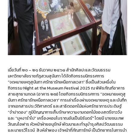
เมื่อวันที่ ๒๐ – ๒๑ ธันวาคม ๒๕๖๘ สำนักศิลปะและวัฒนธรรม
มหาวิทยาลัยราชภัฏสวนสุนันทา ได้จัดกิจกรรมนิทรรศการ
“จดหมายเหตุสุนันทา ศรัทธารักเหนือกาลเวลา” ซึ่งเป็นส่วนหนึ่งใน
กิจกรรม Night at the Museum Festival 2025 ณ พิพิธภัณฑ์อาคาร
สายสุทธานภดล (อาคาร ๒๗) โดยกิจกรรมนิทรรศการ “จดหมายเหตุสุ
นันทา ศรัทธารักเหนือกาลเวลา” การเล่าเรื่องผ่านจดหมายเหตุ และบันทึก
จากเอกสารประวัติศาสตร์ และสาธิตดอกไม้แห่งศรัทธาการประดิษฐ์
“จำปาดอง” ภูมิปัญญาการเก็บรักษาความงามดอกไม้ของสตรีชาววัง
และ “บุหงารำไป” เครื่องหอมโบราณอันเป็นนิรันดร์" โดยมี นายชนะภพ
วัณณโอฬาร หัวหน้าฝ่ายอนุรักษ์ พัฒนาและทำนุบำรุงศิลปวัฒนธรรม
และนายรวีโรจน์ สิงห์ลำพอง เจ้าหน้าที่ภัณฑารักษ์ เป็นวิทยากรในการนำ