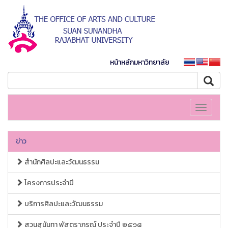
หน้าหลักมหาวิทยาลัย
Toggle
navigati
ข่าว
สำนักศิลปะและวัฒนธรรม
โครงการประจำปี
บริการศิลปะและวัฒนธรรม
สวนสุนันทา พัสตราภรณ์ ประจำปี ๒๕๖๘