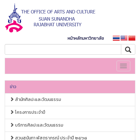
หน้าหลักมหาวิทยาลัย
Toggle
navigati
ข่าว
สำนักศิลปะและวัฒนธรรม
โครงการประจำปี
บริการศิลปะและวัฒนธรรม
สวนสุนันทา พัสตราภรณ์ ประจำปี ๒๕๖๘