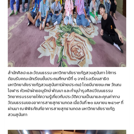
สำนักศิลปะและวัฒนธรรม มหาวิทยาลัยราชภัฏสวนสุนันทา ให้การ
ต้อนรับคณะนักเรียนชั้นประถมศึกษาปีที่ ๑ จากโรงเรียนสาธิต
มหาวิทยาลัยราชภัฏสวนสุนันทา(ฝ่ายประถม) โดยมีนายชนะภพ วัณณ
โอฬาร หัวหน้าฝ่ายอนุรักษ์ พัฒนา และทำนุบำรุงศิลปวัฒนธรรม
วิทยากรบรรยายให้ความรู้เกี่ยวกับประวัติความเป็นมาและคุณค่าทาง
วัฒนธรรมของอาคารสายสุทธานภดล เมื่อวันที่ ๒๐ เมษายน ๒๕๖๙ ที่
ผ่านมา ณ พิพิธภัณฑ์อาคารสายสุทธานภดล มหาวิทยาลัยราชภัฏ
สวนสุนันทา