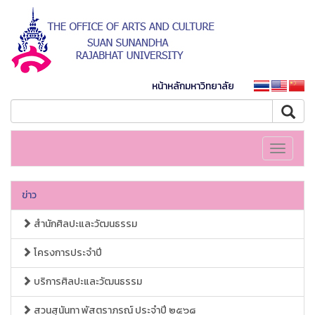
หน้าหลักมหาวิทยาลัย
Toggle
navigati
ข่าว
สำนักศิลปะและวัฒนธรรม
โครงการประจำปี
บริการศิลปะและวัฒนธรรม
สวนสุนันทา พัสตราภรณ์ ประจำปี ๒๕๖๘