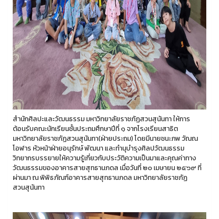
สำนักศิลปะและวัฒนธรรม มหาวิทยาลัยราชภัฏสวนสุนันทา ให้การ
ต้อนรับคณะนักเรียนชั้นประถมศึกษาปีที่ ๑ จากโรงเรียนสาธิต
มหาวิทยาลัยราชภัฏสวนสุนันทา(ฝ่ายประถม) โดยมีนายชนะภพ วัณณ
โอฬาร หัวหน้าฝ่ายอนุรักษ์ พัฒนา และทำนุบำรุงศิลปวัฒนธรรม
วิทยากรบรรยายให้ความรู้เกี่ยวกับประวัติความเป็นมาและคุณค่าทาง
วัฒนธรรมของอาคารสายสุทธานภดล เมื่อวันที่ ๒๐ เมษายน ๒๕๖๙ ที่
ผ่านมา ณ พิพิธภัณฑ์อาคารสายสุทธานภดล มหาวิทยาลัยราชภัฏ
สวนสุนันทา