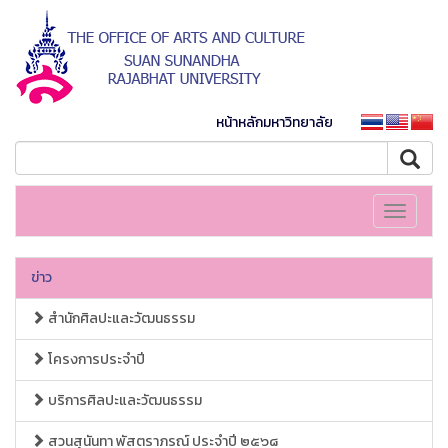
หน้าหลักมหาวิทยาลัย
Toggle
navigati
ข่าว
สำนักศิลปะและวัฒนธรรม
โครงการประจำปี
บริการศิลปะและวัฒนธรรม
สวนสุนันทา พัสตราภรณ์ ประจำปี ๒๕๖๘