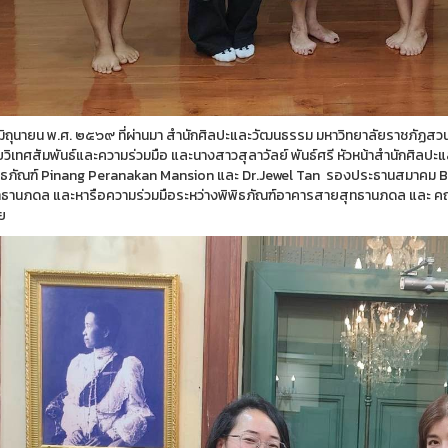
 ๕ มิถุนายน พ.ศ. ๒๕๖๙ ที่ผ่านมา สำนักศิลปะและวัฒนธรรม มหาวิทยาลัยราชภัฏส
ยวิเทศสัมพันธ์และความร่วมมือ และนางสาวสุลาวัลย์ พันธ์ศรี หัวหน้าสำนักศิลปะ
ิธภัณฑ์ Pinang Peranakan Mansion และ Dr.Jewel Tan รองประธานสมาคม Bab
ธานภดล และหารือความร่วมมือระหว่างพิพิธภัณฑ์อาคารสายสุทธานภดล และ ค
ย