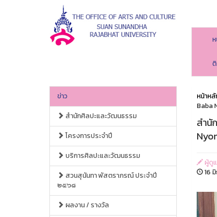
ห
ต
ข่าว
หน้าหลั
Baba 
สำนักศิลปะและวัฒนธรรม
สำนั
Nyon
โครงการประจำปี
บริการศิลปะและวัฒนธรรม
ผู้ด
16 ม
สวนสุนันทา พัสตราภรณ์ ประจำปี
๒๕๖๘
ผลงาน / รางวัล