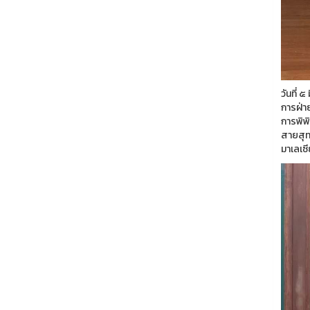
วันที่
การฝ่า
การพิพ
สายสุท
มาเลเซี