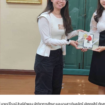
้ นายรวีโรจน์ สิงห์ลำพอง นักวิชาการศึกษา และนางสาววิมลฉัตร์ เลิศคชสีห์ ภัณฑา