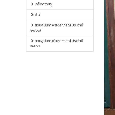
เกร็ดความรู้
ข่าว
สวนสุนันทา พัสตราภรณ์ ประจำปี
๒๕๖๗
สวนสุนันทา พัสตราภรณ์ ประจำปี
๒๕๖๖