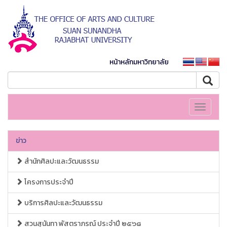
หน้าหลักมหาวิทยาลัย
Toggle
navigati
ข่าว
สำนักศิลปะและวัฒนธรรม
โครงการประจำปี
บริการศิลปะและวัฒนธรรม
สวนสุนันทา พัสตราภรณ์ ประจำปี ๒๕๖๘